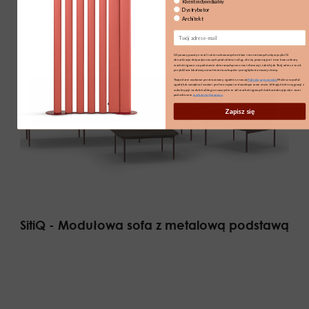
Klient indywidualny
Dystrybutor
Architekt
Email
Używamy poczty e-mail i ukierunkowanych reklam internetowych, aby wysyłać Ci
aktualizacje dotyczące naszych produktów i usług, oferty promocyjne i inne komunikaty
marketingowe, na podstawie zbieranych przez nas informacji, takich jak Twój adres e-mail,
przybliżona lokalizacja oraz historia zakupów i przeglądania naszej strony.
Twoje dane osobowe przetwarzamy zgodnie z naszą
Polityką prywatności.
Możesz wycofać
zgodę lub zarządzać swoimi preferencjami w dowolnym momencie, klikając link rezygnacji z
subskrypcji na dole każdego z naszych e-maili marketingowych lub kontaktując się z nami
pod adresem
marketing@maro.eu
Zapisz się
SitiQ - Modułowa sofa z metalową podstawą