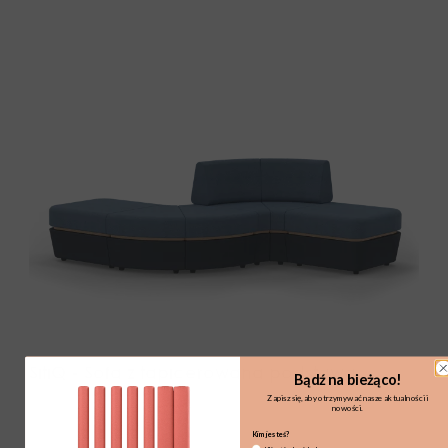
SitiQ - Sofa z tapicerowaną podstawą
Bądź na bieżąco!
Zapisz się, aby otrzymywać nasze aktualności i
nowości.
Kim jesteś?