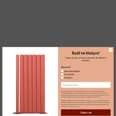
Bądź na bieżąco!
Zapisz się, aby otrzymywać nasze aktualności i
nowości.
Kim jesteś?
Klient indywidualny
Dystrybutor
Architekt
Email
Używamy poczty e-mail i ukierunkowanych reklam internetowych, aby wysyłać Ci
aktualizacje dotyczące naszych produktów i usług, oferty promocyjne i inne komunikaty
marketingowe, na podstawie zbieranych przez nas informacji, takich jak Twój adres e-mail,
przybliżona lokalizacja oraz historia zakupów i przeglądania naszej strony.
Twoje dane osobowe przetwarzamy zgodnie z naszą
Polityką prywatności.
Możesz wycofać
zgodę lub zarządzać swoimi preferencjami w dowolnym momencie, klikając link rezygnacji z
subskrypcji na dole każdego z naszych e-maili marketingowych lub kontaktując się z nami
pod adresem
marketing@maro.eu
Zapisz się