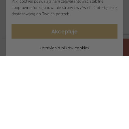
Pliki cookies pozwalają nam zagwarantować stabilne
i poprawne funkcjonowanie strony i wyświetlać ofertę lepiej
dostosowaną do Twoich potrzeb.
Akceptuję
Ustawienia plików cookies