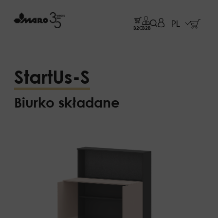
PL
B2C
B2B
StartUs-S
Biurko składane