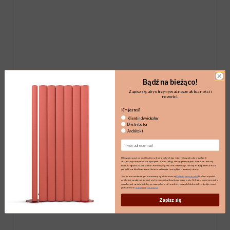
Bądź na bieżąco!
Zapisz się, aby otrzymywać nasze aktualności i
nowości.
Kim jesteś?
Klient indywidualny
Dystrybutor
Architekt
Email
Używamy poczty e-mail i ukierunkowanych reklam internetowych, aby wysyłać Ci
aktualizacje dotyczące naszych produktów i usług, oferty promocyjne i inne komunikaty
marketingowe, na podstawie zbieranych przez nas informacji, takich jak Twój adres e-mail,
przybliżona lokalizacja oraz historia zakupów i przeglądania naszej strony.
Twoje dane osobowe przetwarzamy zgodnie z naszą
Polityką prywatności.
Możesz wycofać
zgodę lub zarządzać swoimi preferencjami w dowolnym momencie, klikając link rezygnacji z
subskrypcji na dole każdego z naszych e-maili marketingowych lub kontaktując się z nami
pod adresem
marketing@maro.eu
Zapisz się