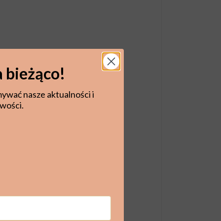
 bieżąco!
mywać nasze aktualności i
wości.