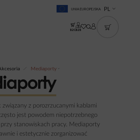
PL
UNIA EUROPEJSKA
B2C
B2B
Akcesoria
Mediaporty
iaporty
 związany z porozrzucanymi kablami
 często jest powodem niepotrzebnego
 przy stanowiskach pracy. Mediaporty
awnie i estetycznie zorganizować