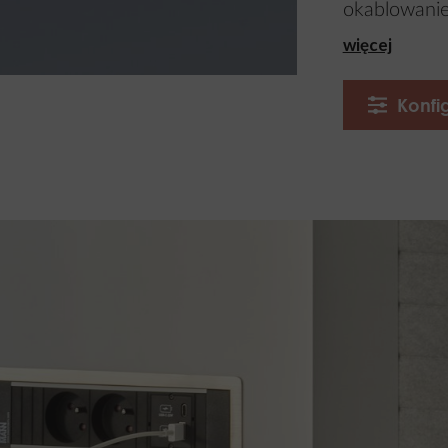
okablowanie 
więcej
Konfi