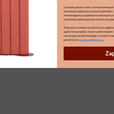
Używamy poczty e-mail i ukierunkowanych 
aktualizacje dotyczące naszych produktów i
marketingowe, na podstawie zbieranych prze
przybliżona lokalizacja oraz historia zakupó
Twoje dane osobowe przetwarzamy zgodnie
zgodę lub zarządzać swoimi preferencjami 
subskrypcji na dole każdego z naszych e-ma
pod adresem
marketing@maro.eu
.
Zap