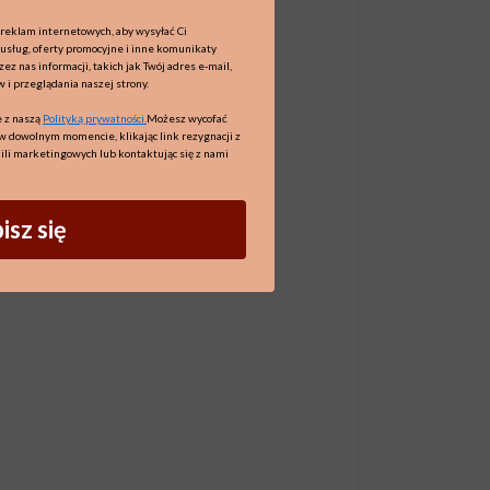
reklam internetowych, aby wysyłać Ci
 usług, oferty promocyjne i inne komunikaty
z nas informacji, takich jak Twój adres e-mail,
w i przeglądania naszej strony.
 z naszą
Polityką prywatności.
Możesz wycofać
w dowolnym momencie, klikając link rezygnacji z
ili marketingowych lub kontaktując się z nami
isz się