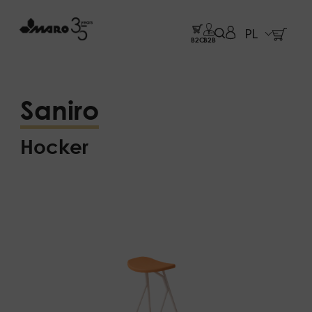
PL
B2C
B2B
Saniro
Hocker