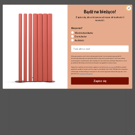
Bądź na bieżąco!
Zapisz się, aby otrzymywać nasze aktualności i
nowości.
Kim jesteś?
Klient indywidualny
Dystrybutor
Architekt
Email
Używamy poczty e-mail i ukierunkowanych reklam internetowych, aby wysyłać Ci
aktualizacje dotyczące naszych produktów i usług, oferty promocyjne i inne komunikaty
marketingowe, na podstawie zbieranych przez nas informacji, takich jak Twój adres e-mail,
przybliżona lokalizacja oraz historia zakupów i przeglądania naszej strony.
Twoje dane osobowe przetwarzamy zgodnie z naszą
Polityką prywatności.
Możesz wycofać
zgodę lub zarządzać swoimi preferencjami w dowolnym momencie, klikając link rezygnacji z
subskrypcji na dole każdego z naszych e-maili marketingowych lub kontaktując się z nami
pod adresem
marketing@maro.eu
Zapisz się