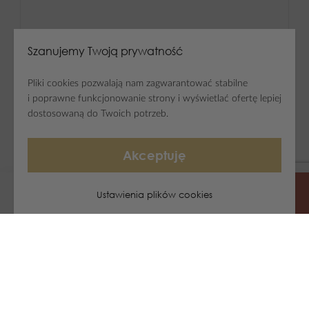
Szanujemy Twoją prywatność
Pliki cookies pozwalają nam zagwarantować stabilne
i poprawne funkcjonowanie strony i wyświetlać ofertę lepiej
dostosowaną do Twoich potrzeb.
Akceptuję
Ustawienia plików cookies