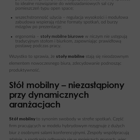
to idealne rozwiązanie do wielozadaniowych sal czy
pomieszczeń typu open space;
wszechstronność użycia – regulacja wysokości i modułowa
zabudowa wspierają różne formaty spotkań, od burzy
mózgów po prezentacje;
stoły mobilne biurowe
ergonomia –
w niczym nie ustępują
tradycyjnym stołom i biurkom, zapewniając prawidłową
postawę podczas pracy.
stoły mobilne
Wszystko to sprawia, że
stają się nieodzownym
elementem nowoczesnego biura, zdecydowanie podnosząc
produktywność.
Stół mobilny – niezastąpiony
przy dynamicznych
aranżacjach
Stół mobilny
to synonim swobody w strefie spotkań. Część
firm pracujących w modelu hybrydowym rezygnuje z dużych
biur z osobnymi salami konferencyjnymi. Zespoły współpracują
zdalnie, a spotkania odbywają się w mniejszych grupach, więc