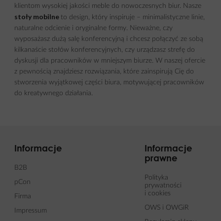
klientom wysokiej jakości meble do nowoczesnych biur. Nasze
stoły mobilne
to design, który inspiruje – minimalistyczne linie,
naturalne odcienie i oryginalne formy. Nieważne, czy
wyposażasz dużą salę konferencyjną i chcesz połączyć ze sobą
kilkanaście stołów konferencyjnych, czy urządzasz strefę do
dyskusji dla pracowników w mniejszym biurze. W naszej ofercie
z pewnością znajdziesz rozwiązania, które zainspirują Cię do
stworzenia wyjątkowej części biura, motywującej pracowników
do kreatywnego działania.
Informacje
Informacje
prawne
B2B
Polityka
pCon
prywatności
i cookies
Firma
OWS i OWGiR
Impressum