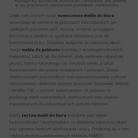
konfiguracji wymiarów, kolorystyki i dodatków, aby gabinet
w stu procentach odpowiadał potrzebom użytkownika.
nowoczesne meble do biura
Dzięki tym cechom nasze
sprawdzają się zarówno w gabinetach menedżerskich, jak
i pokojach pracowniczych, tworząc wnętrze sprzyjające
koncentracji, idealne na spotkania biznesowe oraz do
komfortowej pracy.
Stawiamy wyłącznie na najwyższą jakość
–
meble do gabinetu
nasze
powstają z wysokogatunkowych
materiałów, takich jak lite drewno, płyty meblowe najwyższej
jakości, forniru naturalnego czy trwałych oklein, a także
nowoczesnych elementów metalowych i szklanych. Dzięki
wiedzy naszych pracowników oraz zaawansowanemu parkowi
maszynowemu
skutecznie łączymy precyzyjne frezowanie, klejenie
i obróbkę CNC z ręcznym wykończeniem
, co pozwala na
produkcję mebli wytrzymałych, estetycznych oraz idealnie
dopasowanych do indywidualnych potrzeb klientów.
zestaw mebli do biura
Każdy
testujemy pod kątem
funkcjonalności i wytrzymałości, co zapewnia najwyższą jakość
oraz ogromny komfort użytkowania i pracy. Przekonaj się o tym
i dołącz do grona zadowolonych klientów MARO!