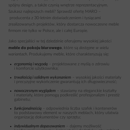
spójny design, a także czynią wnętrze reprezentacyjnym.
Szukasz najlepszych mebli? Sprawdź ofertę MARO –
producenta z 30-letnim doświadczeniem i tysiącami
zrealizowanych projektów, który dostarcza nowoczesne meble
firmom nie tylko w Polsce, ale i całej Europie.
Jako specjaliści w tej dziedzinie oferujemy wysokiej jakości
meble do pokoju biurowego
, które są
dostępne w wielu
wariantach
. Produkujemy meble, które charakteryzują się:
ergonomią i wygodą
– projektowane z myślą o zdrowiu
i komforcie użytkownika;
trwałością i solidnym wykonaniem
– wysokiej jakości materiały
i precyzyjne wykończenie gwarantują ich długowieczność;
nowoczesnym wyglądem
– stawiamy na eleganckie kształty
i materiały, które pomogą podkreślić profesjonalizm i prestiż
gabinetu;
funkcjonalnością
– odpowiednia liczba szafek i kontenerów
to podstawowy element w naszych meblach, który ułatwia
organizację dokumentów czy sprzętu;
indywidualnym dopasowaniem
– dajemy możliwość