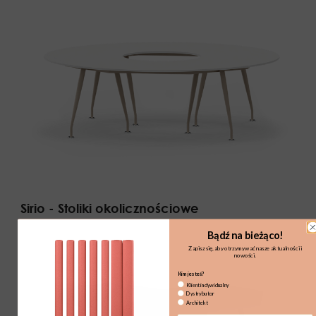
Sirio - Stoliki okolicznościowe
Bądź na bieżąco!
Zapisz się, aby otrzymywać nasze aktualności i
nowości.
Kim jesteś?
Klient indywidualny
Dystrybutor
Architekt