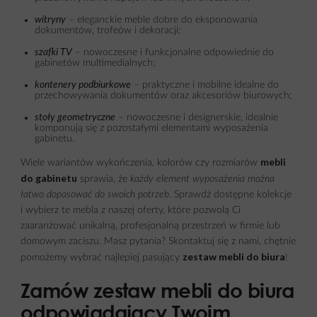
witryny
– eleganckie meble dobre do eksponowania
dokumentów, trofeów i dekoracji;
szafki TV
– nowoczesne i funkcjonalne odpowiednie do
gabinetów multimedialnych;
kontenery podbiurkowe
– praktyczne i mobilne idealne do
przechowywania dokumentów oraz akcesoriów biurowych;
stoły geometryczne
– nowoczesne i designerskie, idealnie
komponują się z pozostałymi elementami wyposażenia
gabinetu.
mebli
Wiele wariantów wykończenia, kolorów czy rozmiarów
do gabinetu
sprawia, że
każdy element wyposażenia można
łatwo dopasować do swoich potrzeb
. Sprawdź dostępne kolekcje
i wybierz te mebla z naszej oferty, które pozwolą Ci
zaaranżować unikalną, profesjonalną przestrzeń w firmie lub
domowym zaciszu. Masz pytania? Skontaktuj się z nami, chętnie
zestaw mebli do biura
pomożemy wybrać najlepiej pasujący
!
Zamów zestaw mebli do biura
odpowiadający Twoim