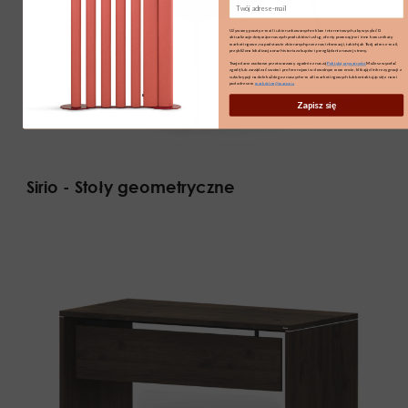
Email
Używamy poczty e-mail i ukierunkowanych reklam internetowych, aby wysyłać Ci
aktualizacje dotyczące naszych produktów i usług, oferty promocyjne i inne komunikaty
marketingowe, na podstawie zbieranych przez nas informacji, takich jak Twój adres e-mail,
przybliżona lokalizacja oraz historia zakupów i przeglądania naszej strony.
Twoje dane osobowe przetwarzamy zgodnie z naszą
Polityką prywatności.
Możesz wycofać
zgodę lub zarządzać swoimi preferencjami w dowolnym momencie, klikając link rezygnacji z
subskrypcji na dole każdego z naszych e-maili marketingowych lub kontaktując się z nami
pod adresem
marketing@maro.eu
Zapisz się
Sirio - Stoły geometryczne