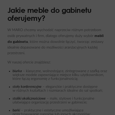
Jakie meble do gabinetu
oferujemy?
W MARO chcemy wychodzić naprzeciw różnym potrzebom
mebli
osób prywatnych i firm, dlatego oferujemy duży wybór
do gabinetu
, które można dowolnie łączyć, tworząc zestawy
idealnie dopasowane do możliwości aranżacyjnych każdej
przestrzeni.
W naszej ofercie znajdziesz:
biurka
– klasyczne, wolnostojące, zintegrowane z szafką oraz
większe modele zapewniające miejsce kilku użytkownikom,
które łączą ergonomię z funkcjonalnością;
stoły konferencyjne
– eleganckie i praktyczne dostępne
w różnych kształtach i rozmiarach idealne do sal spotkań;
stoliki okolicznościowe
– małe, stylowe i funkcjonalne
ułatwiające organizację przestrzeni w gabinecie;
barki
– praktyczne i estetyczne umożliwiające
przechowywanie napojów lub innych akcesoriów;