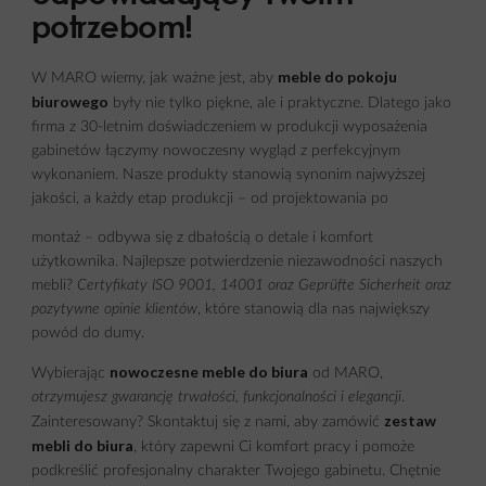
potrzebom!
meble do pokoju
W MARO wiemy, jak ważne jest, aby
biurowego
były nie tylko piękne, ale i praktyczne. Dlatego jako
firma z 30-letnim doświadczeniem w produkcji wyposażenia
gabinetów łączymy nowoczesny wygląd z perfekcyjnym
wykonaniem. Nasze produkty stanowią synonim najwyższej
jakości, a każdy etap produkcji – od projektowania po
montaż – odbywa się z dbałością o detale i komfort
użytkownika. Najlepsze potwierdzenie niezawodności naszych
mebli?
Certyfikaty ISO 9001,
14001
oraz Geprüfte Sicherheit oraz
pozytywne opinie klientów
, które stanowią dla nas największy
powód do dumy.
nowoczesne meble do biura
Wybierając
od MARO,
otrzymujesz gwarancję trwałości, funkcjonalności i elegancji
.
zestaw
Zainteresowany? Skontaktuj się z nami, aby zamówić
mebli do biura
, który zapewni Ci komfort pracy i pomoże
podkreślić profesjonalny charakter Twojego gabinetu. Chętnie