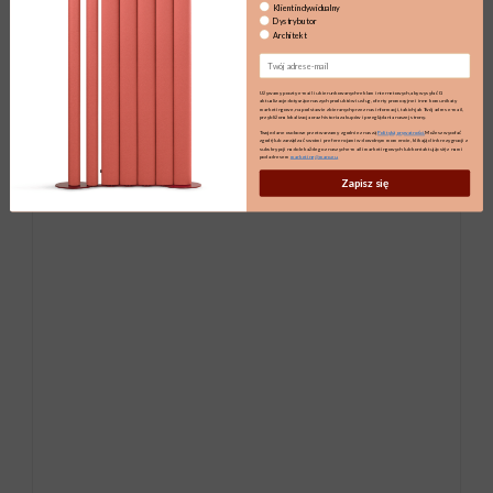
Klient indywidualny
Dystrybutor
Architekt
Email
Używamy poczty e-mail i ukierunkowanych reklam internetowych, aby wysyłać Ci
aktualizacje dotyczące naszych produktów i usług, oferty promocyjne i inne komunikaty
marketingowe, na podstawie zbieranych przez nas informacji, takich jak Twój adres e-mail,
przybliżona lokalizacja oraz historia zakupów i przeglądania naszej strony.
Twoje dane osobowe przetwarzamy zgodnie z naszą
Polityką prywatności.
Możesz wycofać
zgodę lub zarządzać swoimi preferencjami w dowolnym momencie, klikając link rezygnacji z
subskrypcji na dole każdego z naszych e-maili marketingowych lub kontaktując się z nami
pod adresem
marketing@maro.eu
Zapisz się