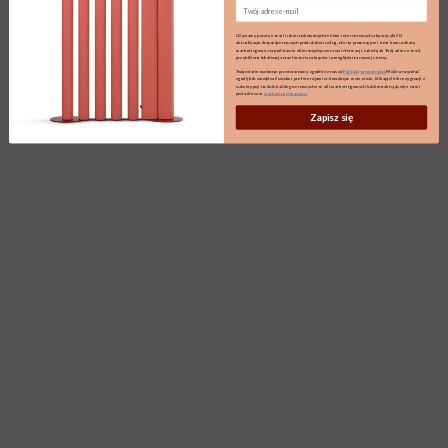
Email
Używamy poczty e-mail i ukierunkowanych reklam internetowych, aby wysyłać Ci
aktualizacje dotyczące naszych produktów i usług, oferty promocyjne i inne komunikaty
marketingowe, na podstawie zbieranych przez nas informacji, takich jak Twój adres e-mail,
przybliżona lokalizacja oraz historia zakupów i przeglądania naszej strony.
Twoje dane osobowe przetwarzamy zgodnie z naszą
Polityką prywatności.
Możesz wycofać
zgodę lub zarządzać swoimi preferencjami w dowolnym momencie, klikając link rezygnacji z
subskrypcji na dole każdego z naszych e-maili marketingowych lub kontaktując się z nami
pod adresem
marketing@maro.eu
Zapisz się