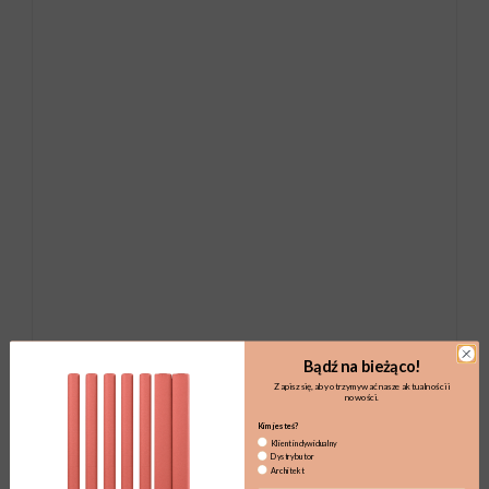
Bądź na bieżąco!
Zapisz się, aby otrzymywać nasze aktualności i
nowości.
Kim jesteś?
Klient indywidualny
Dystrybutor
Architekt