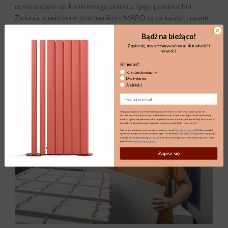
dostosowane do konkretnego obiektu i jego powierzchni.
Zadania powierzone pracownikom MARO są za każdym razem
angażujące i ważne w znaczeniu całej organizacji, potrzeb rynku
Bądź na bieżąco!
i środowiska.
Zapisz się, aby otrzymywać nasze aktualności i
nowości.
Kim jesteś?
Klient indywidualny
Dystrybutor
Architekt
Email
Używamy poczty e-mail i ukierunkowanych reklam internetowych, aby wysyłać Ci
aktualizacje dotyczące naszych produktów i usług, oferty promocyjne i inne komunikaty
marketingowe, na podstawie zbieranych przez nas informacji, takich jak Twój adres e-mail,
przybliżona lokalizacja oraz historia zakupów i przeglądania naszej strony.
Twoje dane osobowe przetwarzamy zgodnie z naszą
Polityką prywatności.
Możesz wycofać
zgodę lub zarządzać swoimi preferencjami w dowolnym momencie, klikając link rezygnacji z
subskrypcji na dole każdego z naszych e-maili marketingowych lub kontaktując się z nami
pod adresem
marketing@maro.eu
Zapisz się