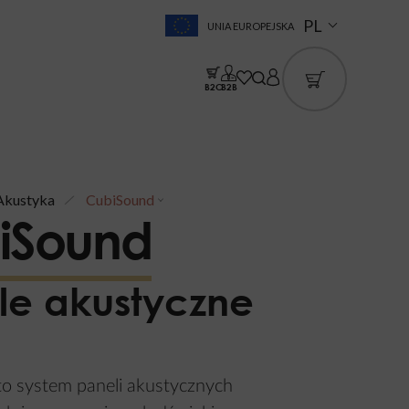
PL
UNIA EUROPEJSKA
B2C
B2B
Akustyka
CubiSound
iSound
le akustyczne
o system paneli akustycznych