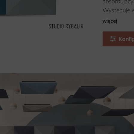
absorbującyc
Występuje w 
więcej
Konfi