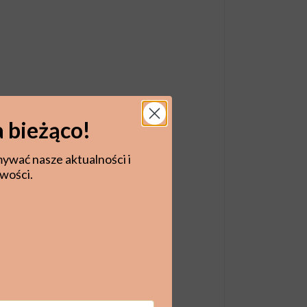
 bieżąco!
mywać nasze aktualności i
wości.