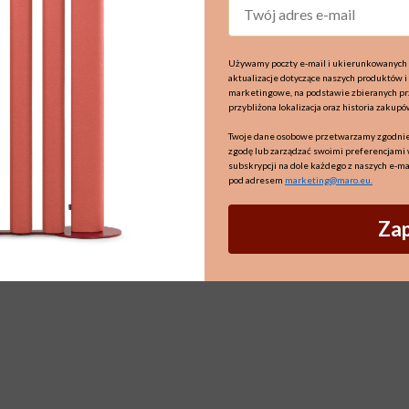
Używamy poczty e-mail i ukierunkowanych 
aktualizacje dotyczące naszych produktów i
marketingowe, na podstawie zbieranych prze
przybliżona lokalizacja oraz historia zakupó
Twoje dane osobowe przetwarzamy zgodnie
zgodę lub zarządzać swoimi preferencjami 
subskrypcji na dole każdego z naszych e-ma
pod adresem
marketing@maro.eu
.
Zap