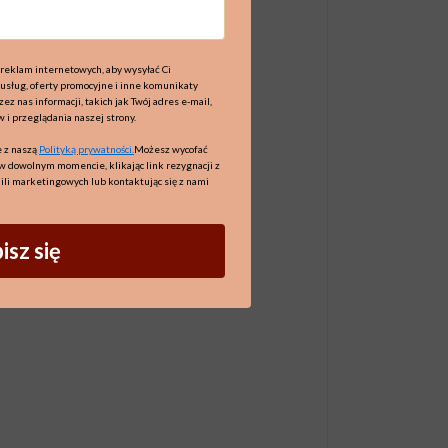
reklam internetowych, aby wysyłać Ci
 usług, oferty promocyjne i inne komunikaty
z nas informacji, takich jak Twój adres e-mail,
w i przeglądania naszej strony.
 z naszą
Polityką prywatności.
Możesz wycofać
w dowolnym momencie, klikając link rezygnacji z
ili marketingowych lub kontaktując się z nami
isz się