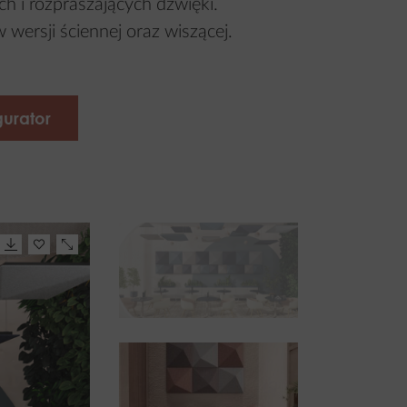
h i rozpraszających dźwięki.
wersji ściennej oraz wiszącej.
gurator