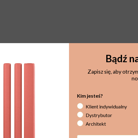
Bądź na
Zapisz się, aby otrzy
no
Kim jesteś?
Klient indywidualny
Dystrybutor
Architekt
Email