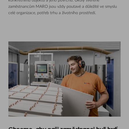
konkrétnímu objektu a jeho povrchu. Úkoly svěřené
zaměstnancům MARO jsou vždy poutavé a důležité ve smyslu
celé organizace, potřeb trhu a životního prostředí.
Chceme, aby naši zaměstnanci byli hrdí