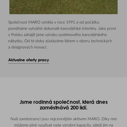
Společnost MARO vznikla v roce 1991 a od počátku
pomáháme vytvářet dokonalé kancelářské interiéry. Jako první
v Polsku zahájili jsme výrobu systémového kancelářského
nábytku. Od té doby zůstáváme lídrem v oboru technických
a designových inovací.
Aktualne oferty pracy
Jsme rodinná společnost, která dnes
zaměstnává 200 lidí.
Naši zaměstnanci jsou nejcennějším aktivem MARO. Díky nim
můžeme plně využívat naše výrobní kapacity, záleží jim na