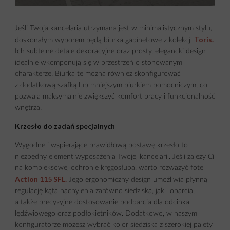
Jeśli Twoja kancelaria utrzymana jest w minimalistycznym stylu,
Toris
.
doskonałym wyborem będą biurka gabinetowe z kolekcji
Ich subtelne detale dekoracyjne oraz prosty, elegancki design
idealnie wkomponują się w przestrzeń o stonowanym
charakterze. Biurka te można również skonfigurować
z dodatkową szafką lub mniejszym biurkiem pomocniczym, co
pozwala maksymalnie zwiększyć komfort pracy i funkcjonalność
wnętrza.
Krzesło do zadań specjalnych
Wygodne i wspierające prawidłową postawę krzesło to
niezbędny element wyposażenia Twojej kancelarii. Jeśli zależy Ci
na kompleksowej ochronie kręgosłupa, warto rozważyć fotel
Action 115 SFL
.
Jego ergonomiczny design umożliwia płynną
regulację kąta nachylenia zarówno siedziska, jak i oparcia,
a także precyzyjne dostosowanie podparcia dla odcinka
lędźwiowego oraz podłokietników. Dodatkowo, w naszym
konfiguratorze możesz wybrać kolor siedziska z szerokiej palety