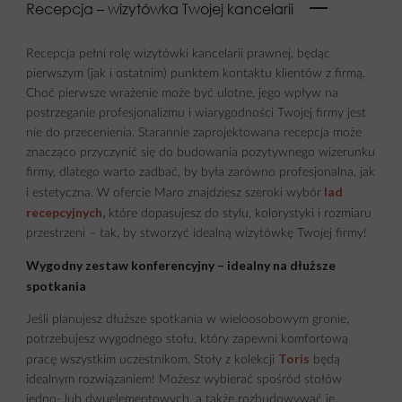
Recepcja – wizytówka Twojej kancelarii
Recepcja pełni rolę wizytówki kancelarii prawnej, będąc
pierwszym (jak i ostatnim) punktem kontaktu klientów z firmą.
Choć pierwsze wrażenie może być ulotne, jego wpływ na
postrzeganie profesjonalizmu i wiarygodności Twojej firmy jest
nie do przecenienia. Starannie zaprojektowana recepcja może
znacząco przyczynić się do budowania pozytywnego wizerunku
firmy, dlatego warto zadbać, by była zarówno profesjonalna, jak
lad
i estetyczna. W ofercie Maro znajdziesz szeroki wybór
recepcyjnych
,
które dopasujesz do stylu, kolorystyki i rozmiaru
przestrzeni – tak, by stworzyć idealną wizytówkę Twojej firmy!
Wygodny zestaw konferencyjny – idealny na dłuższe
spotkania
Jeśli planujesz dłuższe spotkania w wieloosobowym gronie,
potrzebujesz wygodnego stołu, który zapewni komfortową
Toris
pracę wszystkim uczestnikom. Stoły z kolekcji
będą
idealnym rozwiązaniem! Możesz wybierać spośród stołów
jedno- lub dwuelementowych, a także rozbudowywać je