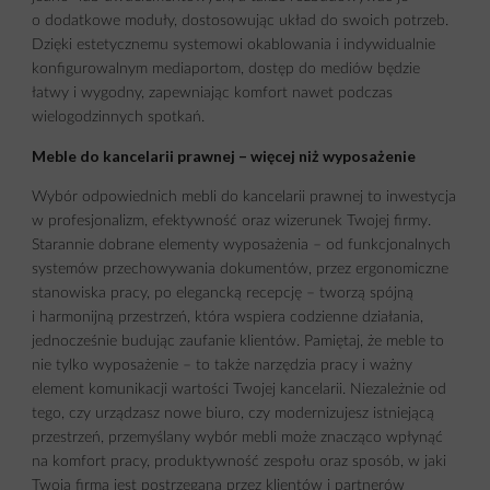
o dodatkowe moduły, dostosowując układ do swoich potrzeb.
Dzięki estetycznemu systemowi okablowania i indywidualnie
konfigurowalnym mediaportom, dostęp do mediów będzie
łatwy i wygodny, zapewniając komfort nawet podczas
wielogodzinnych spotkań.
Meble do kancelarii prawnej – więcej niż wyposażenie
Wybór odpowiednich mebli do kancelarii prawnej to inwestycja
w profesjonalizm, efektywność oraz wizerunek Twojej firmy.
Starannie dobrane elementy wyposażenia – od funkcjonalnych
systemów przechowywania dokumentów, przez ergonomiczne
stanowiska pracy, po elegancką recepcję – tworzą spójną
i harmonijną przestrzeń, która wspiera codzienne działania,
jednocześnie budując zaufanie klientów. Pamiętaj, że meble to
nie tylko wyposażenie – to także narzędzia pracy i ważny
element komunikacji wartości Twojej kancelarii. Niezależnie od
tego, czy urządzasz nowe biuro, czy modernizujesz istniejącą
przestrzeń, przemyślany wybór mebli może znacząco wpłynąć
na komfort pracy, produktywność zespołu oraz sposób, w jaki
Twoja firma jest postrzegana przez klientów i partnerów