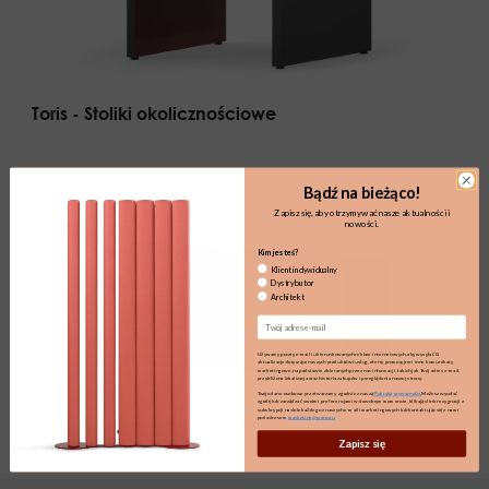
Toris - Stoliki okolicznościowe
Bądź na bieżąco!
Zapisz się, aby otrzymywać nasze aktualności i
nowości.
Kim jesteś?
Klient indywidualny
Dystrybutor
Architekt
Email
Używamy poczty e-mail i ukierunkowanych reklam internetowych, aby wysyłać Ci
aktualizacje dotyczące naszych produktów i usług, oferty promocyjne i inne komunikaty
marketingowe, na podstawie zbieranych przez nas informacji, takich jak Twój adres e-mail,
przybliżona lokalizacja oraz historia zakupów i przeglądania naszej strony.
Twoje dane osobowe przetwarzamy zgodnie z naszą
Polityką prywatności.
Możesz wycofać
zgodę lub zarządzać swoimi preferencjami w dowolnym momencie, klikając link rezygnacji z
subskrypcji na dole każdego z naszych e-maili marketingowych lub kontaktując się z nami
Toris - Szafka podbiurkowa
pod adresem
marketing@maro.eu
Zapisz się