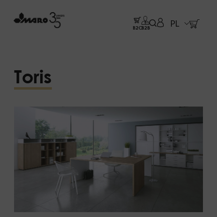
PL
B2C
B2B
Toris