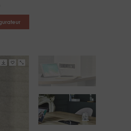
s
gurateur