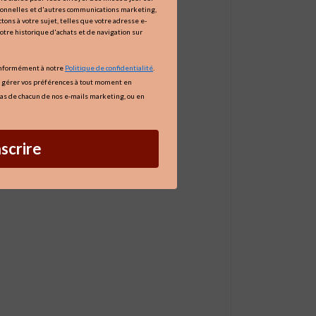
tionnelles et d'autres communications marketing,
tons à votre sujet, telles que votre adresse e-
votre historique d'achats et de navigation sur
onformément à notre
Politique de confidentialité
.
 gérer vos préférences à tout moment en
as de chacun de nos e-mails marketing, ou en
nscrire