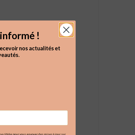
informé !
ecevoir nos actualités et
eautés.
igne ciblée pour vous envoyer des mises à jour sur