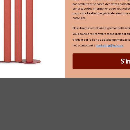
nos produits et services, des offres promo
sur la base des informations que nous collec
mail, votre localisation générale, ainsi que 
notre site.
Nous traitons vos données personnelles c
Vous pouvez retirer votre consentement ou
cliquant sur le lien de désabonnement au b
nous contactant à
marketing@maro.eu
.
S'i