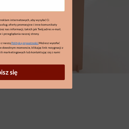
reklam internetowych, aby wysyłać Ci
 usług, oferty promocyjne i inne komunikaty
z nas informacji, takich jak Twój adres e-mail,
w i przeglądania naszej strony.
 z naszą
Polityką prywatności.
Możesz wycofać
w dowolnym momencie, klikając link rezygnacji z
ili marketingowych lub kontaktując się z nami
isz się