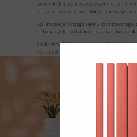
Jak umilić klientom wizytę w salonie już od pi
którym oczekiwanie na zabieg stanie się przyj
Jeśli recepcja Twojego salonu kosmetycznego je
niebanalny design łatwo dopasować do charakte
Stoliki te świetnie sprawdzą się jako miejsce n
które dodatkowo podkreślą estetykę i przyjazny 