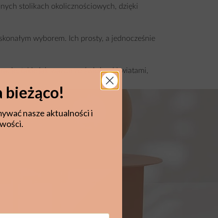
nych stolikach okolicznościowych, dzięki
skonałym wyborem. Ich prosty, a jednocześnie
racje, takie jak wazon ze świeżymi kwiatami,
 bieżąco!
mywać nasze aktualności i
wości.