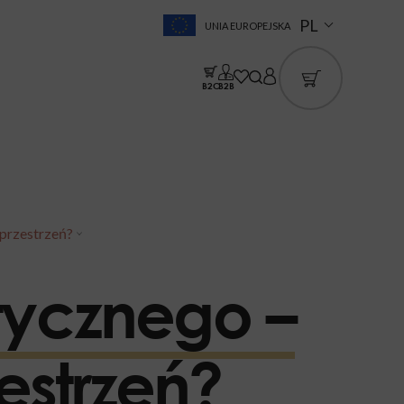
PL
UNIA EUROPEJSKA
B2C
B2B
 przestrzeń?
tycznego –
estrzeń?