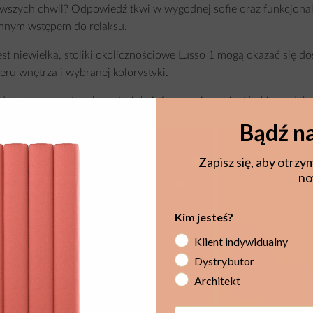
erwszych chwil? Odpowiedź tkwi w wygodnej sofie oraz funkcjonal
emnym wstępem do relaksu.
st niewielka, stoliki okolicznościowe
Lusso 1
mogą okazać się do
ru wnętrza i wybranej kolorystyki.
a drobny poczęstunek, materiały informacyjne, wizytówki czy deko
charakter recepcji.
Bądź na
Zapisz się, aby otrzy
no
Kim jesteś?
Klient indywidualny
Dystrybutor
Architekt
Email