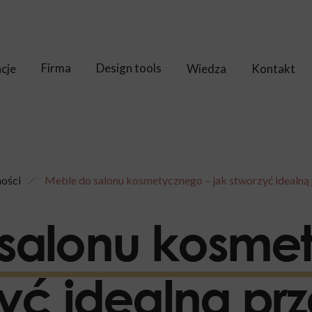
Firma
Design tools
acje
Wiedza
Kontakt
ności
Meble do salonu kosmetycznego – jak stworzyć idealną
salonu kosme
yć idealną prz