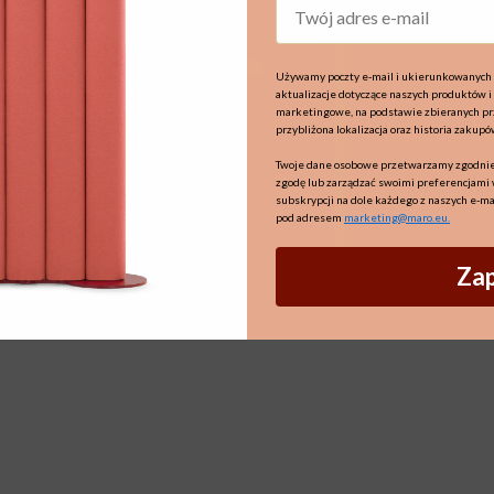
Używamy poczty e-mail i ukierunkowanych 
aktualizacje dotyczące naszych produktów i
marketingowe, na podstawie zbieranych prze
przybliżona lokalizacja oraz historia zakupó
Twoje dane osobowe przetwarzamy zgodnie
zgodę lub zarządzać swoimi preferencjami 
subskrypcji na dole każdego z naszych e-ma
pod adresem
marketing@maro.eu
.
Zap