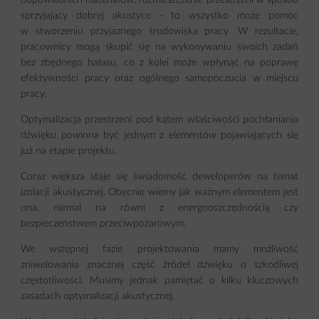
odpowiednich materiałów, rozmieszczenie przestrzeni w sposób
sprzyjający dobrej akustyce - to wszystko może pomóc
w stworzeniu przyjaznego środowiska pracy. W rezultacie,
pracownicy mogą skupić się na wykonywaniu swoich zadań
bez zbędnego hałasu, co z kolei może wpłynąć na poprawę
efektywności pracy oraz ogólnego samopoczucia w miejscu
pracy.
Optymalizacja przestrzeni pod kątem właściwości pochłaniania
dźwięku powinna być jednym z elementów pojawiających się
już na etapie projektu.
Coraz większa staje się świadomość deweloperów na temat
izolacji akustycznej. Obecnie wiemy jak ważnym elementem jest
ona, niemal na równi z energooszczędnością czy
bezpieczeństwem przeciwpożarowym.
We wstępnej fazie projektowania mamy możliwość
zniwelowania znacznej część źródeł dźwięku o szkodliwej
częstotliwości. Musimy jednak pamiętać o kilku kluczowych
zasadach optymalizacji akustycznej.