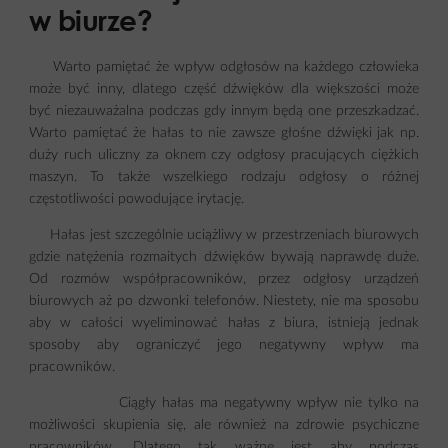
w biurze?
Warto pamiętać że wpływ odgłosów na każdego człowieka
może być inny, dlatego część dźwięków dla większości może
być niezauważalna podczas gdy innym będą one przeszkadzać.
Warto pamiętać że hałas to nie zawsze głośne dźwięki jak np.
duży ruch uliczny za oknem czy odgłosy pracujących ciężkich
maszyn. To także wszelkiego rodzaju odgłosy o różnej
częstotliwości powodujące irytację.
Hałas jest szczególnie uciążliwy w przestrzeniach biurowych
gdzie natężenia rozmaitych dźwięków bywają naprawdę duże.
Od rozmów współpracowników, przez odgłosy urządzeń
biurowych aż po dzwonki telefonów. Niestety, nie ma sposobu
aby w całości wyeliminować hałas z biura, istnieją jednak
sposoby aby ograniczyć jego negatywny wpływ ma
pracowników.
Ciągły hałas ma negatywny wpływ nie tylko na
możliwości skupienia się, ale również na zdrowie psychiczne
pracowników. Dlatego tak ważne jest aby podczas