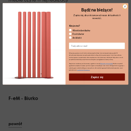
Bądź na bieżąco!
Zapisz się, aby otrzymywać nasze aktualności i
nowości.
Kim jesteś?
Klient indywidualny
Dystrybutor
Architekt
Email
Używamy poczty e-mail i ukierunkowanych reklam internetowych, aby wysyłać Ci
aktualizacje dotyczące naszych produktów i usług, oferty promocyjne i inne komunikaty
marketingowe, na podstawie zbieranych przez nas informacji, takich jak Twój adres e-mail,
przybliżona lokalizacja oraz historia zakupów i przeglądania naszej strony.
Twoje dane osobowe przetwarzamy zgodnie z naszą
Polityką prywatności.
Możesz wycofać
zgodę lub zarządzać swoimi preferencjami w dowolnym momencie, klikając link rezygnacji z
subskrypcji na dole każdego z naszych e-maili marketingowych lub kontaktując się z nami
pod adresem
marketing@maro.eu
Zapisz się
F-eM - Biurko
powrót