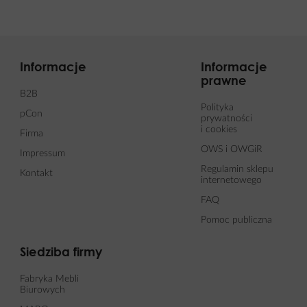
Informacje
Informacje
prawne
B2B
Polityka
pCon
prywatności
i cookies
Firma
OWS i OWGiR
Impressum
Regulamin sklepu
Kontakt
internetowego
FAQ
Pomoc publiczna
Siedziba firmy
Fabryka Mebli
Biurowych