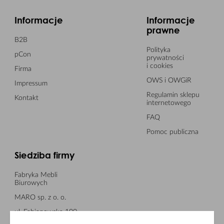
Informacje
Informacje
prawne
B2B
Polityka
pCon
prywatności
i cookies
Firma
OWS i OWGiR
Impressum
Regulamin sklepu
Kontakt
internetowego
FAQ
Pomoc publiczna
Siedziba firmy
Fabryka Mebli
Biurowych
MARO sp. z o. o.
ul. Fabianowska 100