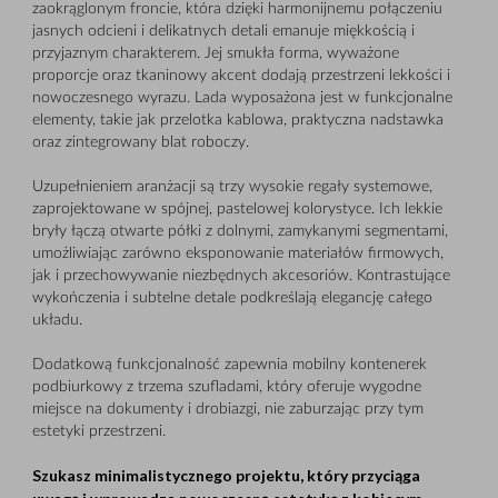
zaokrąglonym froncie, która dzięki harmonijnemu połączeniu
jasnych odcieni i delikatnych detali emanuje miękkością i
przyjaznym charakterem. Jej smukła forma, wyważone
proporcje oraz tkaninowy akcent dodają przestrzeni lekkości i
nowoczesnego wyrazu. Lada wyposażona jest w funkcjonalne
elementy, takie jak przelotka kablowa, praktyczna nadstawka
oraz zintegrowany blat roboczy.
Uzupełnieniem aranżacji są trzy wysokie regały systemowe,
zaprojektowane w spójnej, pastelowej kolorystyce. Ich lekkie
bryły łączą otwarte półki z dolnymi, zamykanymi segmentami,
umożliwiając zarówno eksponowanie materiałów firmowych,
jak i przechowywanie niezbędnych akcesoriów. Kontrastujące
wykończenia i subtelne detale podkreślają elegancję całego
układu.
Dodatkową funkcjonalność zapewnia mobilny kontenerek
podbiurkowy z trzema szufladami, który oferuje wygodne
miejsce na dokumenty i drobiazgi, nie zaburzając przy tym
estetyki przestrzeni.
Szukasz minimalistycznego projektu, który przyciąga