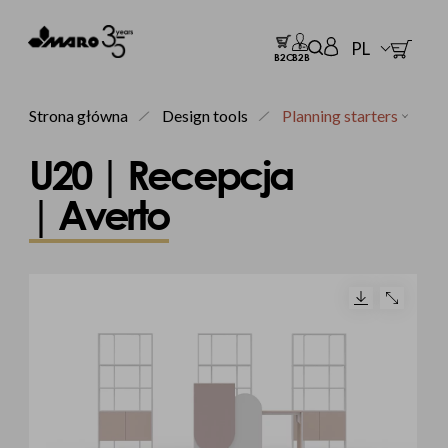
PL
B2C
B2B
Strona główna
Design tools
Planning starters
U20 | Recepcja
| Averto