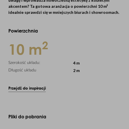
uwagę i wprowadza nowoczesną estetykę z kobiecym
akcentem? Ta gotowa aranżacja o powierzchni 10 m²
idealnie sprawdzi się w mniejszych biurach i showroomach.
Powierzchnia
2
10 m
4 m
Szerokość układu:
2 m
Długość układu
Przejdź do inspiracji
Pliki do pobrania