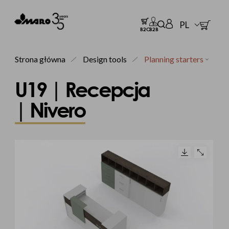
PL
B2C
B2B
Strona główna
Design tools
Planning starters
U19 | Recepcja
| Nivero