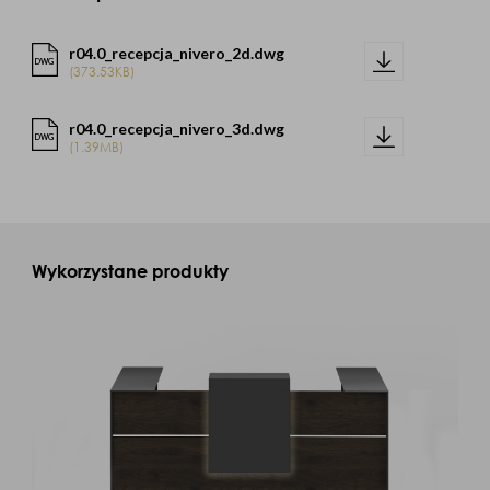
r04.0_recepcja_nivero_2d.dwg
DWG
(373.53KB)
r04.0_recepcja_nivero_3d.dwg
DWG
(1.39MB)
Wykorzystane produkty