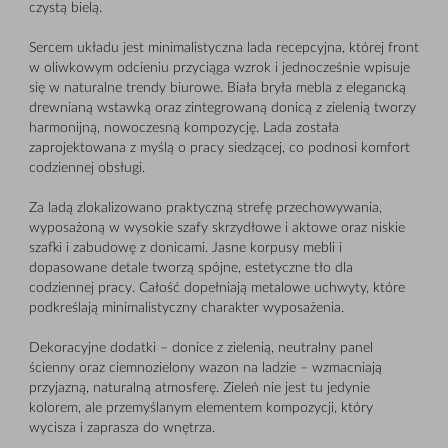
czystą bielą.
Sercem układu jest minimalistyczna lada recepcyjna, której front
w oliwkowym odcieniu przyciąga wzrok i jednocześnie wpisuje
się w naturalne trendy biurowe. Biała bryła mebla z elegancką
drewnianą wstawką oraz zintegrowaną donicą z zielenią tworzy
harmonijną, nowoczesną kompozycję. Lada została
zaprojektowana z myślą o pracy siedzącej, co podnosi komfort
codziennej obsługi.
Za ladą zlokalizowano praktyczną strefę przechowywania,
wyposażoną w wysokie szafy skrzydłowe i aktowe oraz niskie
szafki i zabudowę z donicami. Jasne korpusy mebli i
dopasowane detale tworzą spójne, estetyczne tło dla
codziennej pracy. Całość dopełniają metalowe uchwyty, które
podkreślają minimalistyczny charakter wyposażenia.
Dekoracyjne dodatki – donice z zielenią, neutralny panel
ścienny oraz ciemnozielony wazon na ladzie – wzmacniają
przyjazną, naturalną atmosferę. Zieleń nie jest tu jedynie
kolorem, ale przemyślanym elementem kompozycji, który
wycisza i zaprasza do wnętrza.