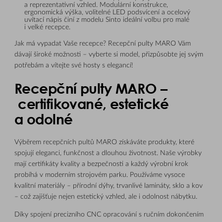
a reprezentativní vzhled. Modulární konstrukce,
ergonomická výška, volitelné LED podsvícení a ocelový
uvítací nápis činí z modelu Sinto ideální volbu pro malé
i velké recepce.
Jak má vypadat Vaše recepce? Recepční pulty MARO Vám
dávají široké možnosti – vyberte si model, přizpůsobte jej svým
potřebám a vítejte své hosty s elegancí!
Recepční pulty MARO –
certifikované, estetické
a odolné
Výběrem recepčních pultů MARO získáváte produkty, které
spojují eleganci, funkčnost a dlouhou životnost. Naše výrobky
mají certifikáty kvality a bezpečnosti a každý výrobní krok
probíhá v moderním strojovém parku. Používáme vysoce
kvalitní materiály – přírodní dýhy, trvanlivé lamináty, sklo a kov
– což zajišťuje nejen estetický vzhled, ale i odolnost nábytku.
Díky spojení precizního CNC opracování s ručním dokončením