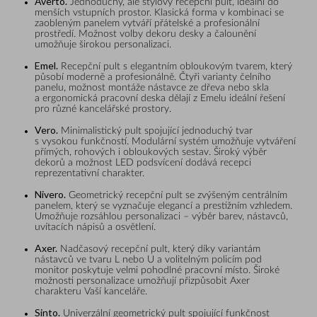
Averto.
Jednoduchý, ale stylový recepční pult, ideální do
menších vstupních prostor. Klasická forma v kombinaci se
zaobleným panelem vytváří přátelské a profesionální
prostředí. Možnost volby dekoru desky a čalounění
umožňuje širokou personalizaci.
Emel.
Recepční pult s elegantním obloukovým tvarem, který
působí moderně a profesionálně. Čtyři varianty čelního
panelu, možnost montáže nástavce ze dřeva nebo skla
a ergonomická pracovní deska dělají z Emelu ideální řešení
pro různé kancelářské prostory.
Vero.
Minimalistický pult spojující jednoduchý tvar
s vysokou funkčností. Modulární systém umožňuje vytváření
přímých, rohových i obloukových sestav. Široký výběr
dekorů a možnost LED podsvícení dodává recepci
reprezentativní charakter.
Nivero.
Geometrický recepční pult se zvýšeným centrálním
panelem, který se vyznačuje elegancí a prestižním vzhledem.
Umožňuje rozsáhlou personalizaci – výběr barev, nástavců,
uvítacích nápisů a osvětlení.
Axer.
Nadčasový recepční pult, který díky variantám
nástavců ve tvaru L nebo U a volitelným policím pod
monitor poskytuje velmi pohodlné pracovní místo. Široké
možnosti personalizace umožňují přizpůsobit Axer
charakteru Vaší kanceláře.
Sinto.
Univerzální geometrický pult spojující funkčnost