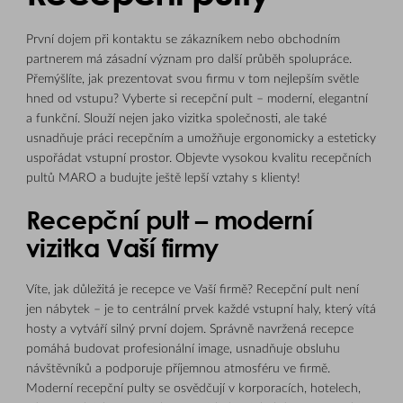
První dojem při kontaktu se zákazníkem nebo obchodním
partnerem má zásadní význam pro další průběh spolupráce.
Přemýšlíte, jak prezentovat svou firmu v tom nejlepším světle
hned od vstupu? Vyberte si recepční pult – moderní, elegantní
a funkční. Slouží nejen jako vizitka společnosti, ale také
usnadňuje práci recepčním a umožňuje ergonomicky a esteticky
uspořádat vstupní prostor. Objevte vysokou kvalitu recepčních
pultů MARO a budujte ještě lepší vztahy s klienty!
Recepční pult – moderní
vizitka Vaší firmy
Víte, jak důležitá je recepce ve Vaší firmě? Recepční pult není
jen nábytek – je to centrální prvek každé vstupní haly, který vítá
hosty a vytváří silný první dojem. Správně navržená recepce
pomáhá budovat profesionální image, usnadňuje obsluhu
návštěvníků a podporuje příjemnou atmosféru ve firmě.
Moderní recepční pulty se osvědčují v korporacích, hotelech,