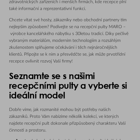
zdravotnických zařízeních i menších firmách, kde recepce plní
také informační a reprezentativní funkci.
Chcete vítat své hosty, zákazníky nebo obchodní partnery tím
nejlepším způsobem? Podívejte se na recepční pulty MARO –
výrobce kancelářského nábytku s 30letou tradicí. Díky pečlivě
vybraným materiálům, moderním technologiím a rozsáhlým
zkušenostem splňujeme očekávání i těch nejnáročnějších
klientů. Připojte se k nim a přesvědčte se, jak může prvotřídní
recepce ovlivnit rozvoj Vaší firmy!
Seznamte se s našimi
recepčními pulty a vyberte si
ideální model
Dobře víme, jak rozmanité mohou být potřeby našich
zákazníků. Proto Vám nabízíme několik kolekcí, ve kterých
najdete recepční pult dokonale přizpůsobený charakteru Vaší
činnosti a prostoru.