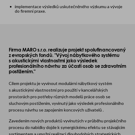
implementace výsledků uskutečněného výzkumu a vývoje
do firemní praxe.
Firma MARO s.r.o. realizuje projekt spolufinancovaný
z evropských fondů. "Vývoj nábytkového systému
s akustickými vlastnostmi jako výsledek
profesionálního návrhu za účasti osob se zdravotním
postižením."
Cílem projektu je vyvinout modulární nábytkový systém
s akustickými vlastnostmi pro použití v kancelářských
prostorách pro potřeby různých modelů práce osob se
sluchovým postižením, vyvinutý jako výsledek profesionálního
procesu návrhu se zapojením koncových uživatelů .
Zavedením nových produktů vyvinutých v průběhu projekčního
procesu do nabídky dojde k synergickému efektu se stávajícím
sortimentem a umožní realizaci dlouhodobých strategických