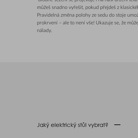
můžeš snadno vyřešit, pokud přejdeš z klasickéh
Pravidelná změna polohy ze sedu do stoje umožň
prokrvení – ale to není vše! Ukazuje se, že můž
nálady.
Jaký elektrický stůl vybrat?