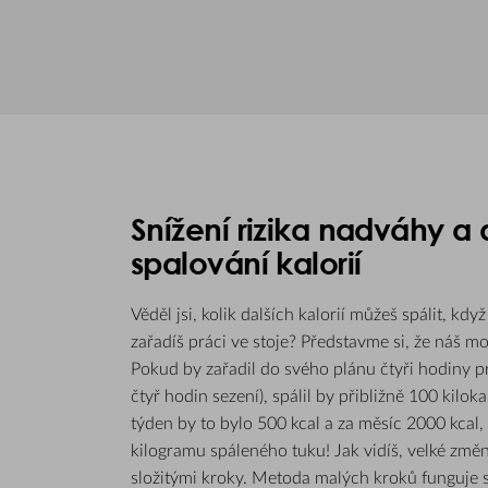
Snížení rizika nadváhy 
spalování kalorií
Věděl jsi, kolik dalších kalorií můžeš spálit, k
zařadíš práci ve stoje? Představme si, že náš m
Pokud by zařadil do svého plánu čtyři hodiny pr
čtyř hodin sezení), spálil by přibližně 100 kilok
týden by to bylo 500 kcal a za měsíc 2000 kcal
kilogramu spáleného tuku! Jak vidíš, velké změ
složitými kroky. Metoda malých kroků funguje s