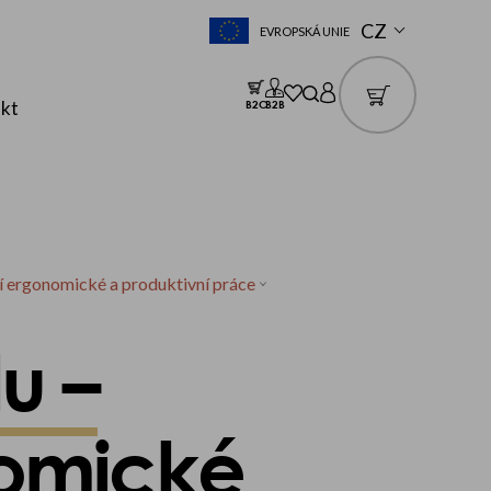
CZ
EVROPSKÁ UNIE
kt
B2C
B2B
í ergonomické a produktivní práce
u –
nomické