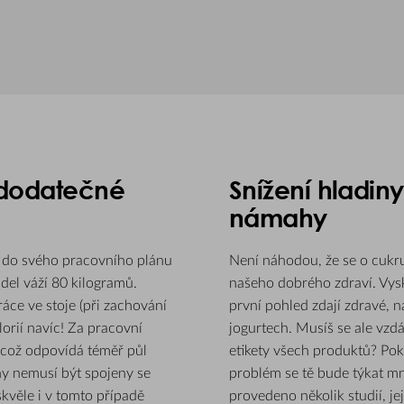
a dodatečné
Snížení hladiny
námahy
dyž do svého pracovního plánu
Není náhodou, že se o cukru
odel váží 80 kilogramů.
našeho dobrého zdraví. Vysk
áce ve stoje (při zachování
první pohled zdají zdravé,
alorií navíc! Za pracovní
jogurtech. Musíš se ale vzd
, což odpovídá téměř půl
etikety všech produktů? Poku
ny nemusí být spojeny se
problém se tě bude týkat mn
kvěle i v tomto případě
provedeno několik studií, j