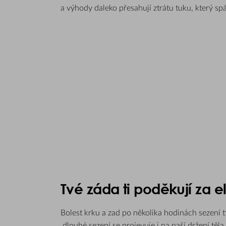
a výhody daleko přesahují ztrátu tuku, který spál
Tvé záda ti poděkují za el
Bolest krku a zad po několika hodinách sezení ti
dlouhé sezení se projevuje i na naší držení těla.