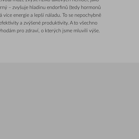
írný – zvyšuje hladinu endorfinů (tedy hormonů
ává více energie a lepší náladu. To se nepochybně
efektivity a zvýšené produktivity. A to všechno
ýhodám pro zdraví, o kterých jsme mluvili výše.