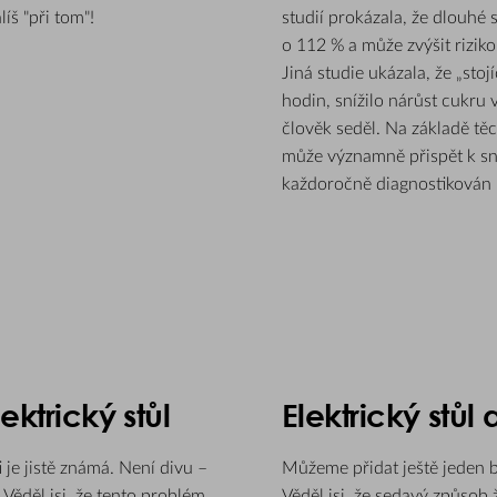
íš "při tom"!
studií prokázala, že dlouhé 
o 112 % a může zvýšit rizik
Jiná studie ukázala, že „stoj
hodin, snížilo nárůst cukru 
člověk seděl. Na základě těc
může významně přispět k sníž
každoročně diagnostikován u 
ektrický stůl
Elektrický stůl
 je jistě známá. Není divu –
Můžeme přidat ještě jeden b
 Věděl jsi, že tento problém
Věděl jsi, že sedavý způsob 