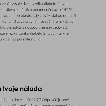
sezení zvyšuje riziko vzniku diabetu 2. typu
o kardiovaskulárních onemocnění až o 147 %.
ící sezení“ po obědě, kdy člověk stál po dobu tří
v krvi o 43 % ve srovnání se scénářem, kdy by
hto výsledků lze usoudit, že elektrický stůl
ení rizika vzniku diabetu 2. typu, který je
více než půl milionu lidí.
 a tvoje nálada
od (a to docela důležitý)? Odpověď je ano!
života může zvýšit riziko takových nemocí, jako