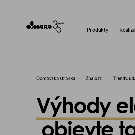
Produkty
Realiz
Domovská stránka
Znalosti
Trendy, ud
Výhody ele
objevte t