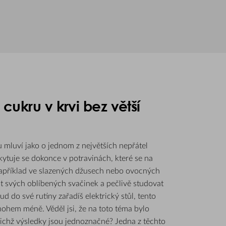
 cukru v krvi bez větší
 mluví jako o jednom z největších nepřátel
ytuje se dokonce v potravinách, které se na
 například ve slazených džusech nebo ovocných
át svých oblíbených svačinek a pečlivě studovat
d do své rutiny zařadíš elektrický stůl, tento
ohem méně. Věděl jsi, že na toto téma bylo
ejichž výsledky jsou jednoznačné? Jedna z těchto