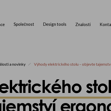
Společnost
Design tools
ace
Znalosti
Konta
álosti a novinky
Výhody elektrického stolu – objevte tajemstv
ktrického stol
ajemství ergo