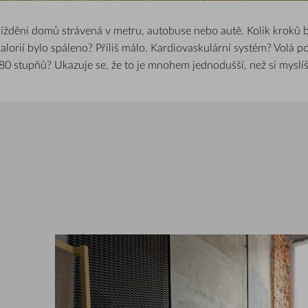
ojíždění domů strávená v metru, autobuse nebo autě. Kolik kroků
lorií bylo spáleno? Příliš málo. Kardiovaskulární systém? Volá 
80 stupňů? Ukazuje se, že to je mnohem jednodušší, než si myslíš