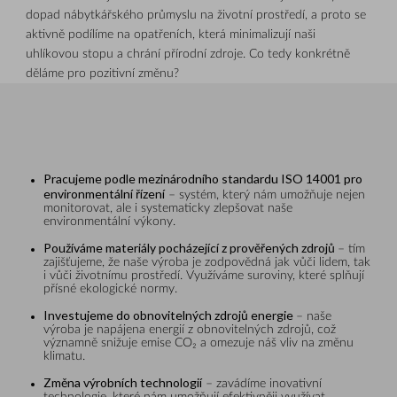
dopad nábytkářského průmyslu na životní prostředí, a proto se
aktivně podílíme na opatřeních, která minimalizují naši
uhlíkovou stopu a chrání přírodní zdroje. Co tedy konkrétně
děláme pro pozitivní změnu?
Pracujeme podle mezinárodního standardu ISO 14001 pro
environmentální řízení
– systém, který nám umožňuje nejen
monitorovat, ale i systematicky zlepšovat naše
environmentální výkony.
Používáme materiály pocházející z prověřených zdrojů
– tím
zajišťujeme, že naše výroba je zodpovědná jak vůči lidem, tak
i vůči životnímu prostředí. Využíváme suroviny, které splňují
přísné ekologické normy.
Investujeme do obnovitelných zdrojů energie
– naše
výroba je napájena energií z obnovitelných zdrojů, což
významně snižuje emise CO₂ a omezuje náš vliv na změnu
klimatu.
Změna výrobních technologií
– zavádíme inovativní
technologie, které nám umožňují efektivněji využívat