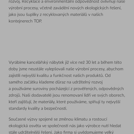
rozvoj. Recyklace a environmentální odpovědnost ovlivňují naše
výrobní procesy, včetně zavádění nových ekologických řešení,
jako jsou šuplíky z recyklovaných materiálů v našich
kontejnerech TOP.
Vyrábíme kancelářský nábytek již více než 30 let a během této
doby jsme neustále vylepšovali naše výrobní procesy, abychom
zajistili nejvyšší kvalitu a funkčnost našich produktů. Od
samého začátku klademe důraz na udržitelný rozvoj
a používáme suroviny pocházející z prověřených, odpovědných
zdrojů. Naši dodavatelé jsou renomovaní lídři ve svých oborech,
kteří zajišťují, že materiály, které používáme, splňují ty nejvyšší
standardy kvality a bezpečnosti.
Současné výzvy spojené se změnou klimatu a rostoucí
ekologická osvěta ve společnosti nás jako výrobce nutí hledat
stále udržitelnější řešení. Jako firma si uvědomujeme velký