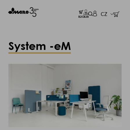
CZ
B2C
B2B
System -eM