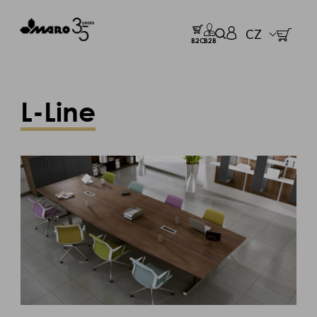
CZ
B2C
B2B
L-Line