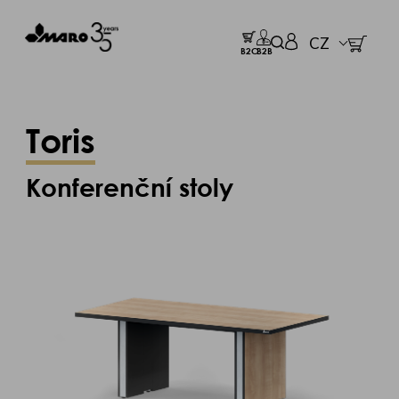
CZ
B2C
B2B
Toris
Konferenční stoly