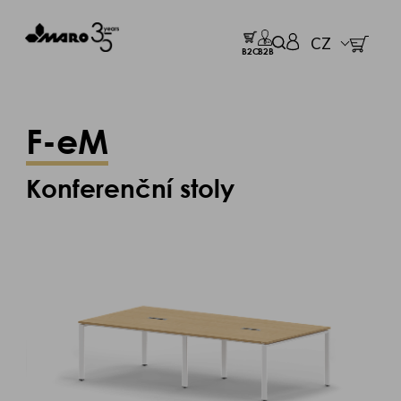
CZ
B2C
B2B
F-eM
Konferenční stoly