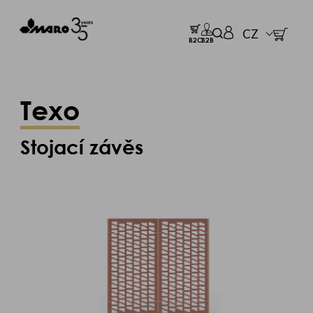
CZ
B2C
B2B
Texo
Stojací závěs