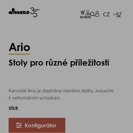
CZ
B2C
B2B
Ario
Stoly pro různé příležitosti
Kancelář Ario je doplněna menšími stolky, zvoucími
k neformálním schůzkám.
více
Konfigurátor