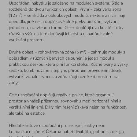
Uspořádání nábytku je založeno na modulech systému Sitiq a
rozděleno do dvou funkčních oblastí. První – zakřivená zóna
(12 m²) – se skládá z obloukových modulů: některé z nich mají
opěradla, jiné ne, a doplňkové plné prvky umožňují vytvořit
jednotnou, uzavřenou formu. Celek doplňují dva kulaté stolky
různých výšek, které dodávají lehkost a usnadňují volné
využívání prostoru.
Druhá oblast – rohová/rovná zóna (6 m²) – zahrnuje moduly s
opěradlem v různých barvách čalounění a jeden modul s
praktickou deskou, která plní funkci stolku. Různé tvary a výšky
sedáků, kombinované s teplým, přírodním provedením desek,
vytvářejí vizuální rytmus a zdůrazňují rozdělení prostoru na
zóny.
Celé uspořádání doplňují regály a police, které organizují
prostor a vnášejí příjemnou rovnováhu mezi horizontálními a
vertikálními liniemi. Díky nim řešení získává nejen na funkčnosti,
ale také na estetice.
Hledáte hotové uspořádání pro recepci, lobby nebo
komunikační zónu? Čekárna nabízí flexibilitu, pohodlí a design,