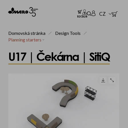
CZ
B2C
B2B
Domovská stránka
Design Tools
Planning starters
U17 | Čekárna | SitiQ