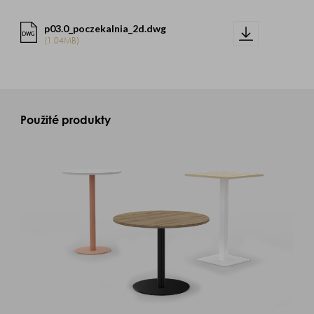
p03.0_poczekalnia_2d.dwg
DWG
(1.04MB)
Použité produkty