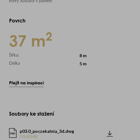
který zůstává v paměti.
Povrch
2
37 m
8 m
Šířka:
5 m
Délka
Přejít na inspiraci
Soubory ke stažení
p03.0_poczekalnia_3d.dwg
DWG
(15.42MB)