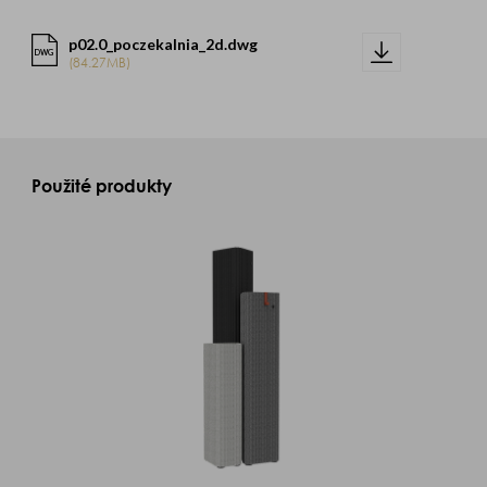
p02.0_poczekalnia_2d.dwg
DWG
(84.27MB)
Použité produkty