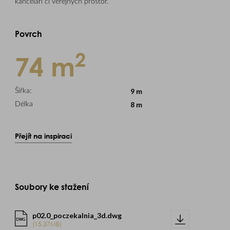
kanceláří či veřejných prostor.
Povrch
2
74 m
9 m
Šířka:
8 m
Délka
Přejít na inspiraci
Soubory ke stažení
p02.0_poczekalnia_3d.dwg
DWG
(15.37MB)