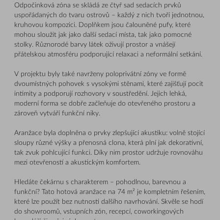
Odpočinková zóna se skládá ze čtyř sad sedacích prvků
uspořádaných do tvaru ostrovů – každý z nich tvoří jednotnou,
kruhovou kompozici. Doplňkem jsou čalouněné pufy, které
mohou sloužit jak jako další sedací místa, tak jako pomocné
stolky. Různorodé barvy látek oživují prostor a vnášejí
přátelskou atmosféru podporující relaxaci a neformální setkání.
V projektu byly také navrženy poloprivátní zóny ve formě
dvoumístných pohovek s vysokými stěnami, které zajišťují pocit
intimity a podporují rozhovory v soustředění. Jejich lehká,
moderní forma se dobře začleňuje do otevřeného prostoru a
zároveň vytváří funkční niky.
Aranžace byla doplněna o prvky zlepšující akustiku: volně stojící
sloupy různé výšky a přenosná clona, která plní jak dekorativní,
tak zvuk pohlcující funkci. Díky nim prostor udržuje rovnováhu
mezi otevřeností a akustickým komfortem.
Hledáte čekárnu s charakterem – pohodlnou, barevnou a
funkční? Tato hotová aranžace na 74 m² je kompletním řešením,
které lze použít bez nutnosti dalšího navrhování. Skvěle se hodí
do showroomů, vstupních zón, recepcí, coworkingových