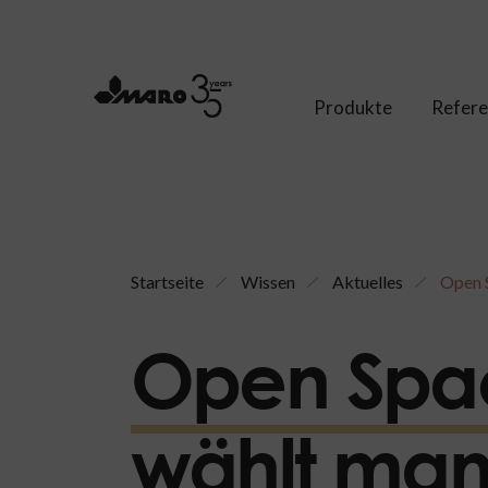
Produkte
Refer
Startseite
Wissen
Aktuelles
Open S
Open Spac
wählt man