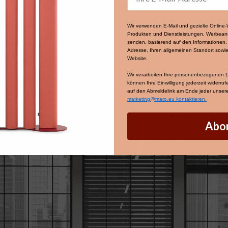
Schreibtische mit Trennwänden, Kabelkanälen und Mediports ausg
Wir verwenden E-Mail und gezielte Onlin
Produkten und Dienstleistungen, Werbean
senden, basierend auf den Informationen, d
Adresse, Ihren allgemeinen Standort sowie
Website.
Wir verarbeiten Ihre personenbezogenen
können Ihre Einwilligung jederzeit widerru
auf den Abmeldelink am Ende jeder unserer
marketing@maro.eu kontaktieren.
Abo