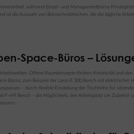
enarbeit, während Einzel- und Managementbüros Privatsphäre 
d ist die Auswahl von Büroschreibtischen, die die tägliche Arb
Open-Space-Büros – Lösung
beitswelten. Offene Raumkonzepte fördern Kreativität und den 
ace-Büros
, zum Beispiel der Lano-E 300 Bench mit elektrischer H
nzupassen – durch flexible Einstellung der Tischhöhe für sitzend
d F-eM Bench – die Möglichkeit, den Arbeitsplatz um Zubehör u
bessern.