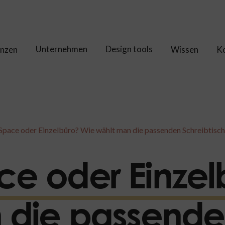
Unternehmen
Design tools
enzen
Wissen
K
pace oder Einzelbüro? Wie wählt man die passenden Schreibtisc
e oder Einzel
 die passend