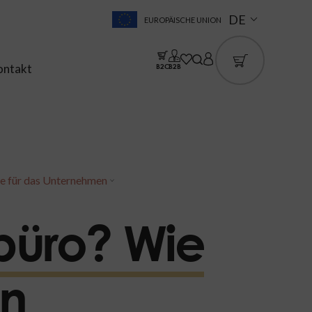
DE
EUROPÄISCHE UNION
ontakt
B2C
B2B
he für das Unternehmen
büro? Wie
en