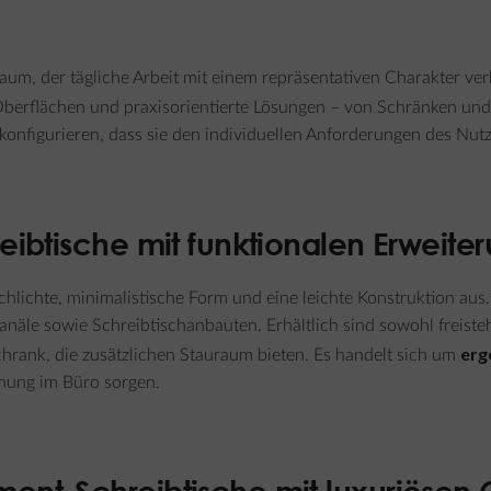
um, der tägliche Arbeit mit einem repräsentativen Charakter ve
berflächen und praxisorientierte Lösungen – von Schränken und 
 konfigurieren, dass sie den individuellen Anforderungen des Nutz
eibtische
mit funktionalen Erweite
chlichte, minimalistische Form und eine leichte Konstruktion au
le sowie Schreibtischanbauten. Erhältlich sind sowohl freistehe
erg
hrank, die zusätzlichen Stauraum bieten. Es handelt sich um
dnung im Büro sorgen.
ent-Schreibtische
mit luxuriösen