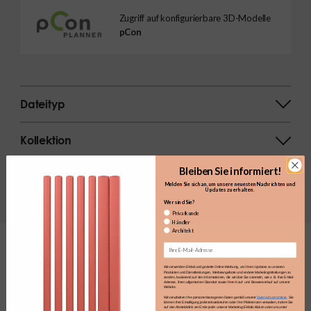
Zugriff auf konfigurierbare 3D-Modelle
pCon
Dateityp
Kollektion
Bleiben Sie informiert!
ergebnisse anzeigen
Melden Sie sich an, um unsere neuesten Nachrichten und
Updates zu erhalten.​
Wer sind Sie?
Privatkunde
Händler
Architekt
Email
Verwenden Sie das Suchfeld, um die
Wir verwenden E-Mail und gezielte Online-Werbung, um Ihnen Updates zu unseren
Produkten und Dienstleistungen, Werbeangebote und andere Marketingmitteilungen zu
senden, basierend auf den Informationen, die wir über Sie sammeln, wie z. B. Ihre E-Mail-
gewünschten Dateien zu finden.
Adresse, Ihren allgemeinen Standort sowie Ihren Kauf- und Browserverlauf auf unserer
Website.
Wir verarbeiten Ihre personenbezogenen Daten gemäß unserer
Datenschutzrichtlinie
. Sie
können Ihre Einwilligung jederzeit widerrufen oder Ihre Präferenzen verwalten, indem Sie
auf den Abmeldelink am Ende jeder unserer Marketing-E-Mails klicken oder uns unter