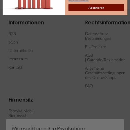
marketing@maro.eu kontaktieren.
Abonnieren
Informationen
Rechtsinformatio
B2B
Datenschutz-
Bestimmungen
pCon
EU Projekte
Unternehmen
AGB
Impressum
| Garantie/Reklamation
Kontakt
Allgemeine
Geschäftsbedingungen
des Online-Shops
FAQ
Firmensitz
Fabryka Mebli
Biurowych
MARO sp. z o. o.
Wir respektieren Ihre Privatsphäre