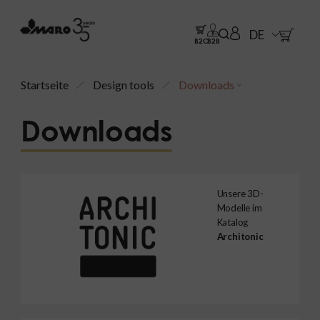
DE
B2C
B2B
Startseite
Design tools
Downloads
Downloads
Unsere 3D-
Modelle im
Katalog
Architonic