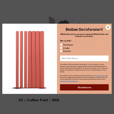
Bleiben Sie informiert!
Melden Sie sich an, um unsere neuesten Nachrichten und
Updates zu erhalten.​
Wer sind Sie?
Privatkunde
Händler
Architekt
Email
Wir verwenden E-Mail und gezielte Online-Werbung, um Ihnen Updates zu unseren
Produkten und Dienstleistungen, Werbeangebote und andere Marketingmitteilungen zu
senden, basierend auf den Informationen, die wir über Sie sammeln, wie z. B. Ihre E-Mail-
Adresse, Ihren allgemeinen Standort sowie Ihren Kauf- und Browserverlauf auf unserer
Website.
Wir verarbeiten Ihre personenbezogenen Daten gemäß unserer
Datenschutzrichtlinie
. Sie
können Ihre Einwilligung jederzeit widerrufen oder Ihre Präferenzen verwalten, indem Sie
auf den Abmeldelink am Ende jeder unserer Marketing-E-Mails klicken oder uns unter
marketing@maro.eu kontaktieren.
Abonnieren
U2 | Coffee Point | SitiQ