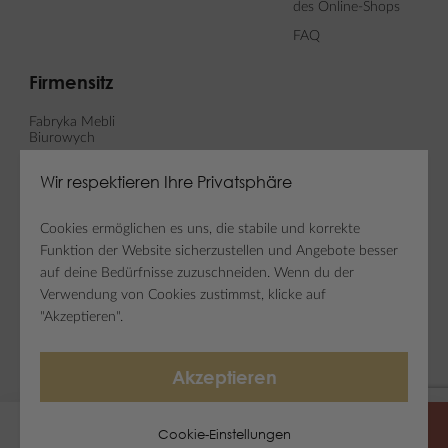
des Online-Shops
FAQ
Firmensitz
Fabryka Mebli
Biurowych
MARO sp. z o. o.
Wir respektieren Ihre Privatsphäre
ul. Fabianowska 100
62-052 Komorniki
Cookies ermöglichen es uns, die stabile und korrekte
Funktion der Website sicherzustellen und Angebote besser
auf deine Bedürfnisse zuzuschneiden. Wenn du der
Newsletter
Social Media
Verwendung von Cookies zustimmst, klicke auf
"Akzeptieren".
Newsletter abonnieren
Akzeptieren
Copyright © Fabryka Mebli Biurowych MARO
Cookie-Einstellungen