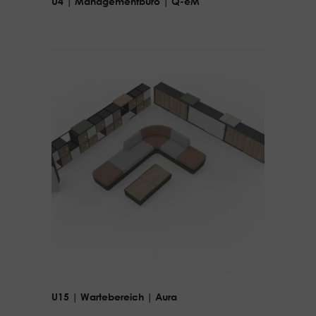
U4 | Managementbüro | Q-eM
U15 | Wartebereich | Aura