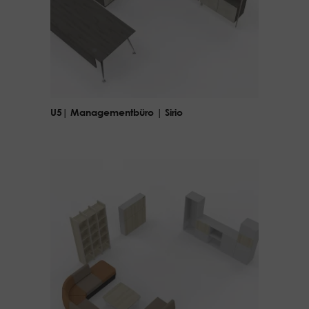
U5| Managementbüro | Sirio