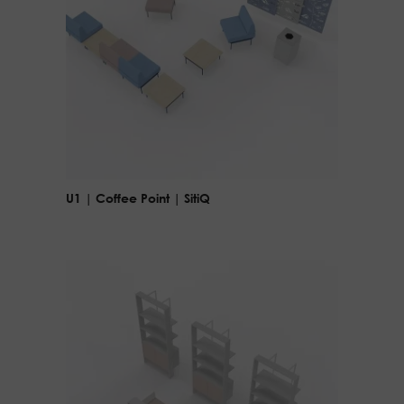
U1 | Coffee Point | SitiQ