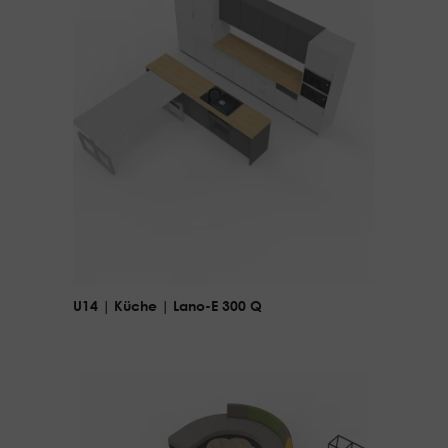
U14 | Küche | Lano-E 300 Q