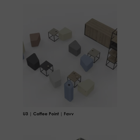
U3 | Coffee Point | Favv