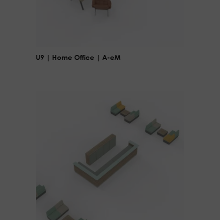
U9 | Home Office | A-eM