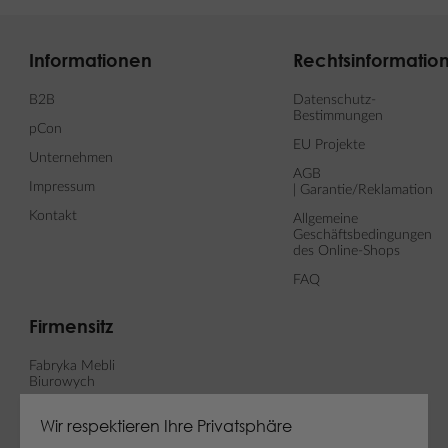
Informationen
Rechtsinformatio
B2B
Datenschutz-
Bestimmungen
pCon
EU Projekte
Unternehmen
AGB
Impressum
| Garantie/Reklamation
Kontakt
Allgemeine
Geschäftsbedingungen
des Online-Shops
FAQ
Firmensitz
Fabryka Mebli
Biurowych
MARO sp. z o. o.
Wir respektieren Ihre Privatsphäre
ul. Fabianowska 100