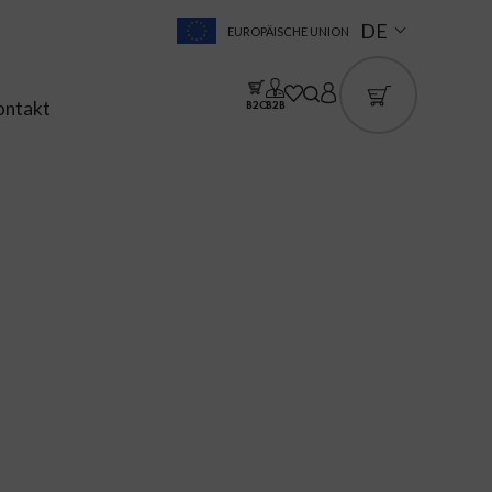
DE
EUROPÄISCHE UNION
ontakt
B2C
B2B