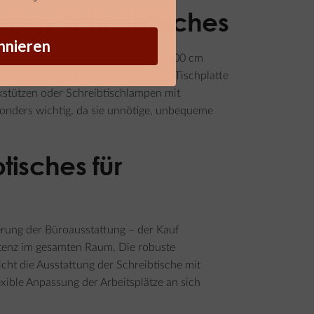
iten Schreibtisches
nnieren
il des Tages daran verbringen. Ein 100 cm
vor Überlastung schützt. Die breite Tischplatte
kstützen oder Schreibtischlampen mit
besonders wichtig, da sie unnötige, unbequeme
tisches für
erung der Büroausstattung – der Kauf
istenz im gesamten Raum. Die robuste
ht die Ausstattung der Schreibtische mit
ible Anpassung der Arbeitsplätze an sich