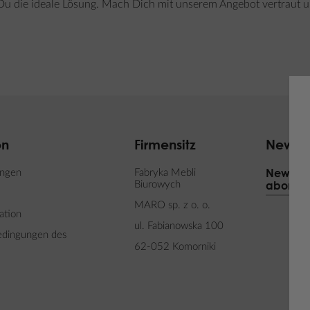
Du die ideale Lösung. Mach Dich mit unserem Angebot vertraut u
on
Firmensitz
Newsle
Newslet
ungen
Fabryka Mebli
abonnie
Biurowych
MARO sp. z o. o.
ation
ul. Fabianowska 100
edingungen des
62-052 Komorniki