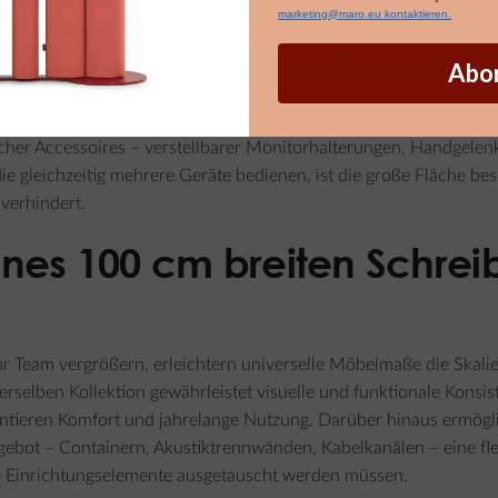
marketing@maro.eu kontaktieren.
ionalität eines 100 cm bre
Abo
ekt den Komfort und die Gesundheit der Nutzer, die einen Großte
um den richtigen Abstand zum Monitor einzuhalten, was die Augen 
cher Accessoires – verstellbarer Monitorhalterungen, Handgelen
, die gleichzeitig mehrere Geräte bedienen, ist die große Fläche 
verhindert.
ines 100 cm breiten Schreib
 Team vergrößern, erleichtern universelle Möbelmaße die Skali
derselben Kollektion gewährleistet visuelle und funktionale Kons
ntieren Komfort und jahrelange Nutzung. Darüber hinaus ermöglic
ot – Containern, Akustiktrennwänden, Kabelkanälen – eine flex
e Einrichtungselemente ausgetauscht werden müssen.