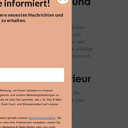
tion aus Platz und
e informiert!
sere neuesten Nachrichten und
zu erhalten.​
iffbereit aufzubewahren. Ein 100 cm breiter
tem zur Organisation von Dokumenten und
ig verwendeten Gegenständen zu haben, was
r Arbeitsplätze, an denen der bequeme, ständige
rdnung im Raum aus, was die Konzentration und
nz im Bürointerieur
e-Werbung, um Ihnen Updates zu unseren
nflusst das Wohlbefinden der Nutzer. Ein
gebote und andere Marketingmitteilungen zu
ie wir über Sie sammeln, wie z. B. Ihre E-Mail-
nders in Räumen mit begrenzter Fläche oder
 Ihren Kauf- und Browserverlauf auf unserer
che Einrichtungskonzepte ein – vom
en neutralen Hintergrund für farbige
 Daten gemäß unserer
Datenschutzrichtlinie
. Sie
ie Möbel austauschen zu müssen.
fen oder Ihre Präferenzen verwalten, indem Sie
 Marketing-E-Mails klicken oder uns unter