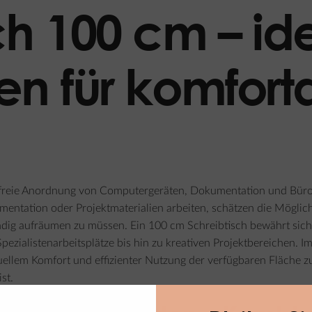
ch 100 cm – id
en für komfort
e freie Anordnung von Computergeräten, Dokumentation und Büro
entation oder Projektmaterialien arbeiten, schätzen die Möglich
ständig aufräumen zu müssen. Ein 100 cm Schreibtisch bewährt si
zialistenarbeitsplätze bis hin zu kreativen Projektbereichen. I
duellem Komfort und effizienter Nutzung der verfügbaren Fläche 
st.