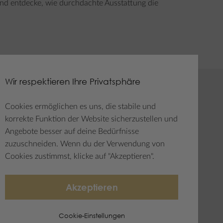
nd entdecke, wie durchdachte Ausstattung die
Wir respektieren Ihre Privatsphäre
tter
Social Media
Cookies ermöglichen es uns, die stabile und
korrekte Funktion der Website sicherzustellen und
ter
Angebote besser auf deine Bedürfnisse
ren
zuzuschneiden. Wenn du der Verwendung von
Cookies zustimmst, klicke auf "Akzeptieren".
Akzeptieren
Cookie-Einstellungen