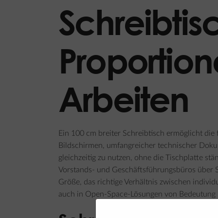
Schreibtis
Proportion
Arbeiten
Ein 100 cm breiter Schreibtisch ermöglicht di
Bildschirmen, umfangreicher technischer Dokum
gleichzeitig zu nutzen, ohne die Tischplatte 
Vorstands- und Geschäftsführungsbüros über Spe
Größe, das richtige Verhältnis zwischen indivi
auch in Open-Space-Lösungen von Bedeutung i