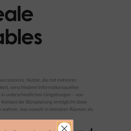
eale
ables
accessoires. Nutzer, die mit mehreren
keit, verschiedene Informationsquellen
ch in unterschiedlichen Umgebungen – von
m Kontext der Büroplanung ermöglicht diese
zu wahren, was sowohl in kleineren Räumen als