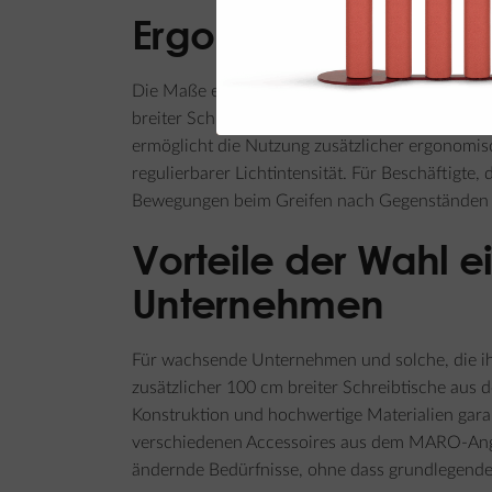
Ergonomie und Funkt
Die Maße eines Schreibtisches beeinflussen dir
breiter Schreibtisch bietet ausreichend Platz, 
ermöglicht die Nutzung zusätzlicher ergonomis
regulierbarer Lichtintensität. Für Beschäftigte
Bewegungen beim Greifen nach Gegenständen 
Vorteile der Wahl e
Unternehmen
Für wachsende Unternehmen und solche, die ihr
zusätzlicher 100 cm breiter Schreibtische aus 
Konstruktion und hochwertige Materialien gara
verschiedenen Accessoires aus dem MARO-Angeb
ändernde Bedürfnisse, ohne dass grundlegend