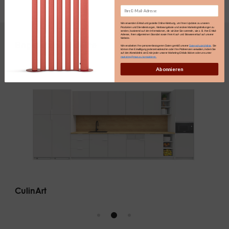
Email
Wir verwenden E-Mail und gezielte Online-Werbung, um Ihnen Updates zu unseren
Produkten und Dienstleistungen, Werbeangebote und andere Marketingmitteilungen zu
senden, basierend auf den Informationen, die wir über Sie sammeln, wie z. B. Ihre E-Mail-
Adresse, Ihren allgemeinen Standort sowie Ihren Kauf- und Browserverlauf auf unserer
Website.
Eingesetzte Produkte
Wir verarbeiten Ihre personenbezogenen Daten gemäß unserer
Datenschutzrichtlinie
. Sie
können Ihre Einwilligung jederzeit widerrufen oder Ihre Präferenzen verwalten, indem Sie
auf den Abmeldelink am Ende jeder unserer Marketing-E-Mails klicken oder uns unter
marketing@maro.eu kontaktieren.
Abonnieren
CulinArt