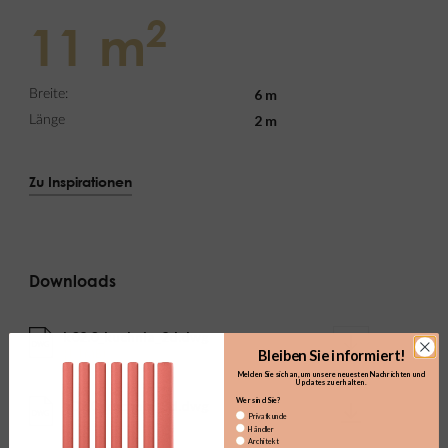
2
11 m
6 m
Breite:
2 m
Länge
Zu Inspirationen
Downloads
k02.0_kuchnia_2d.dwg
DWG
(1.1MB)
Bleiben Sie informiert!
Melden Sie sich an, um unsere neuesten Nachrichten und
Updates zu erhalten.​
Wer sind Sie?
k02.0_kuchnia_3d.dwg
DWG
Privatkunde
(16.25MB)
Händler
Architekt