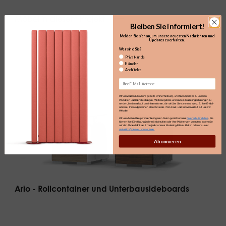
Möbel in diesem Projekt
Bleiben Sie informiert!
Melden Sie sich an, um unsere neuesten Nachrichten und
Updates zu erhalten.​
Wer sind Sie?
Privatkunde
Händler
Architekt
Email
Wir verwenden E-Mail und gezielte Online-Werbung, um Ihnen Updates zu unseren
Produkten und Dienstleistungen, Werbeangebote und andere Marketingmitteilungen zu
senden, basierend auf den Informationen, die wir über Sie sammeln, wie z. B. Ihre E-Mail-
Adresse, Ihren allgemeinen Standort sowie Ihren Kauf- und Browserverlauf auf unserer
Website.
Wir verarbeiten Ihre personenbezogenen Daten gemäß unserer
Datenschutzrichtlinie
. Sie
können Ihre Einwilligung jederzeit widerrufen oder Ihre Präferenzen verwalten, indem Sie
auf den Abmeldelink am Ende jeder unserer Marketing-E-Mails klicken oder uns unter
marketing@maro.eu kontaktieren.
Abonnieren
Ario - Rollcontainer und Unterbausideboards