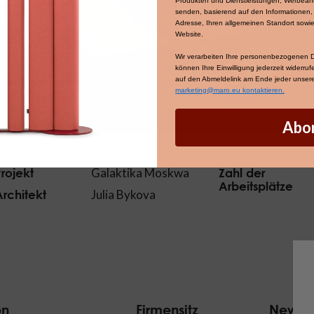
Produkten und Dienstleistungen, Werbean
senden, basierend auf den Informationen, d
Adresse, Ihren allgemeinen Standort sowie
Website.
Wir verarbeiten Ihre personenbezogenen
können Ihre Einwilligung jederzeit widerru
auf den Abmeldelink am Ende jeder unserer
marketing@maro.eu kontaktieren.
Abo
rojekt
Galaktika Moskwa
Zahl der
Arbeitsplätze
Architekt
Julia Bykova
on
Firmensitz
Newsle