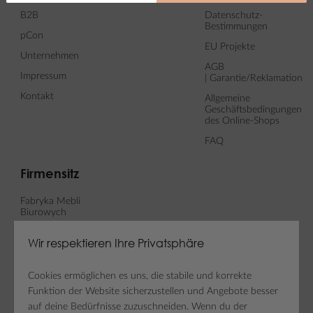
B2B
Datenschutz-
Bestimmungen
pCon
EU Projekte
Unternehmen
AGB
Impressum
| Garantie/Reklamation
Kontakt
Allgemeine
Geschäftsbedingungen
des Online-Shops
FAQ
Firmensitz
Fabryka Mebli
Biurowych
MARO sp. z o. o.
Wir respektieren Ihre Privatsphäre
ul. Fabianowska 100
62-052 Komorniki
Cookies ermöglichen es uns, die stabile und korrekte
Funktion der Website sicherzustellen und Angebote besser
auf deine Bedürfnisse zuzuschneiden. Wenn du der