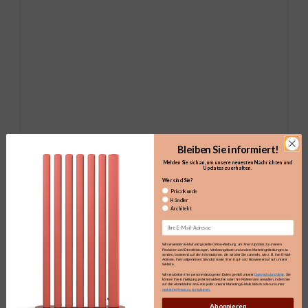
Bleiben Sie informiert!
Melden Sie sich an, um unsere neuesten Nachrichten und
Updates zu erhalten.​
Wer sind Sie?
Privatkunde
Händler
Architekt
Email
Wir verwenden E-Mail und gezielte Online-Werbung, um Ihnen Updates zu unseren
Produkten und Dienstleistungen, Werbeangebote und andere Marketingmitteilungen zu
senden, basierend auf den Informationen, die wir über Sie sammeln, wie z. B. Ihre E-Mail-
Adresse, Ihren allgemeinen Standort sowie Ihren Kauf- und Browserverlauf auf unserer
Website.
Wir verarbeiten Ihre personenbezogenen Daten gemäß unserer
Datenschutzrichtlinie
. Sie
können Ihre Einwilligung jederzeit widerrufen oder Ihre Präferenzen verwalten, indem Sie
auf den Abmeldelink am Ende jeder unserer Marketing-E-Mails klicken oder uns unter
marketing@maro.eu kontaktieren.
Abonnieren