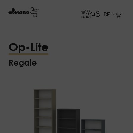
DE
B2C
B2B
Op-Lite
Regale