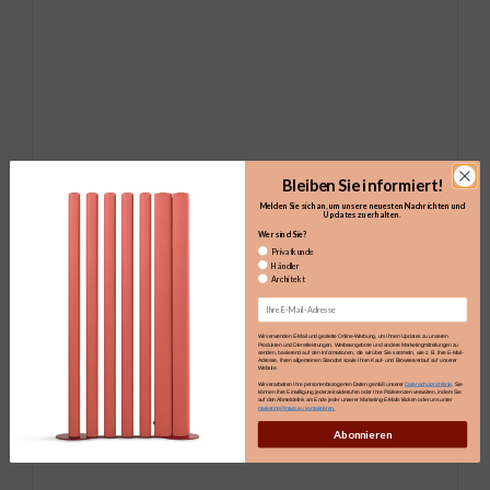
Bleiben Sie informiert!
Melden Sie sich an, um unsere neuesten Nachrichten und
Updates zu erhalten.​
Wer sind Sie?
Privatkunde
Händler
Architekt
Email
Wir verwenden E-Mail und gezielte Online-Werbung, um Ihnen Updates zu unseren
Produkten und Dienstleistungen, Werbeangebote und andere Marketingmitteilungen zu
senden, basierend auf den Informationen, die wir über Sie sammeln, wie z. B. Ihre E-Mail-
Adresse, Ihren allgemeinen Standort sowie Ihren Kauf- und Browserverlauf auf unserer
Website.
Wir verarbeiten Ihre personenbezogenen Daten gemäß unserer
Datenschutzrichtlinie
. Sie
können Ihre Einwilligung jederzeit widerrufen oder Ihre Präferenzen verwalten, indem Sie
auf den Abmeldelink am Ende jeder unserer Marketing-E-Mails klicken oder uns unter
marketing@maro.eu kontaktieren.
Abonnieren