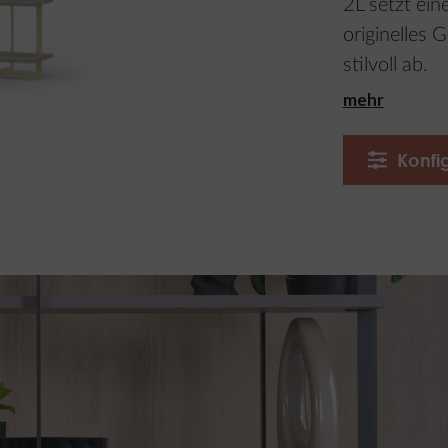
2L setzt ein
originelles 
stilvoll ab.
mehr
Konfi