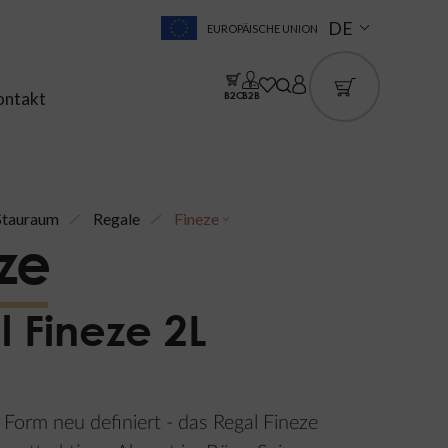
DE
EUROPÄISCHE UNION
ontakt
B2C
B2B
Stauraum
Regale
Fineze
ze
 Fineze 2L
e Form neu definiert - das Regal Fineze