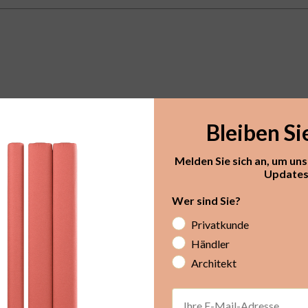
Bleiben Si
Melden Sie sich an, um un
Updates 
Wer sind Sie?
Privatkunde
Händler
Architekt
Email