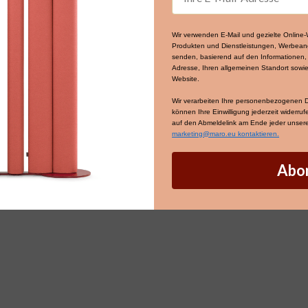
Wir verwenden E-Mail und gezielte Onlin
Produkten und Dienstleistungen, Werbean
senden, basierend auf den Informationen, d
Adresse, Ihren allgemeinen Standort sowie
Website.
Wir verarbeiten Ihre personenbezogenen
können Ihre Einwilligung jederzeit widerru
auf den Abmeldelink am Ende jeder unserer
marketing@maro.eu kontaktieren.
Abo