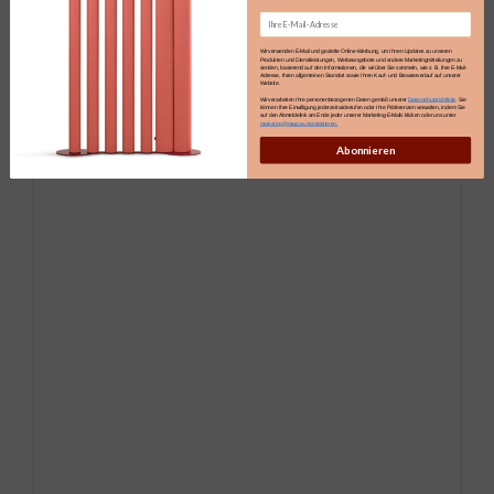
Email
Wir verwenden E-Mail und gezielte Online-Werbung, um Ihnen Updates zu unseren
Produkten und Dienstleistungen, Werbeangebote und andere Marketingmitteilungen zu
senden, basierend auf den Informationen, die wir über Sie sammeln, wie z. B. Ihre E-Mail-
Adresse, Ihren allgemeinen Standort sowie Ihren Kauf- und Browserverlauf auf unserer
Website.
Wir verarbeiten Ihre personenbezogenen Daten gemäß unserer
Datenschutzrichtlinie
. Sie
können Ihre Einwilligung jederzeit widerrufen oder Ihre Präferenzen verwalten, indem Sie
auf den Abmeldelink am Ende jeder unserer Marketing-E-Mails klicken oder uns unter
marketing@maro.eu kontaktieren.
Abonnieren