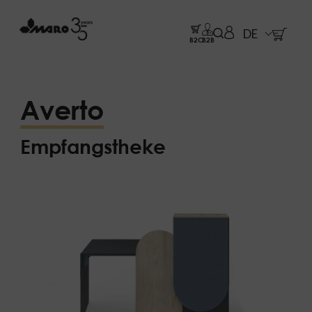
DE
B2C
B2B
Averto
Empfangstheke