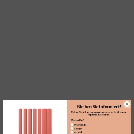
Bleiben Sie informiert!
Melden Sie sich an, um unsere neuesten Nachrichten und
Updates zu erhalten.​
Wer sind Sie?
Privatkunde
Händler
Architekt