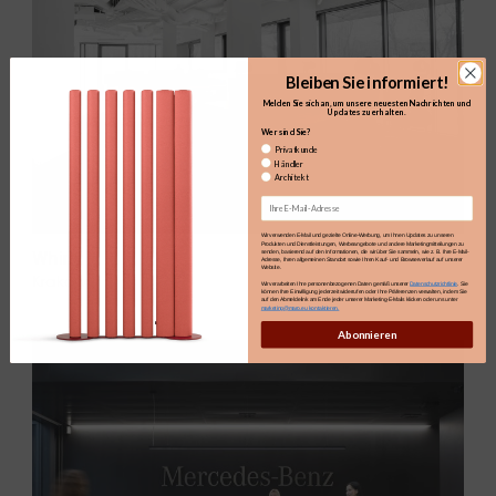
Bleiben Sie informiert!
Melden Sie sich an, um unsere neuesten Nachrichten und
Updates zu erhalten.​
Wer sind Sie?
Privatkunde
Händler
Architekt
Email
Wir verwenden E-Mail und gezielte Online-Werbung, um Ihnen Updates zu unseren
Produkten und Dienstleistungen, Werbeangebote und andere Marketingmitteilungen zu
Whirly
senden, basierend auf den Informationen, die wir über Sie sammeln, wie z. B. Ihre E-Mail-
Adresse, Ihren allgemeinen Standort sowie Ihren Kauf- und Browserverlauf auf unserer
Website.
Kraków
Wir verarbeiten Ihre personenbezogenen Daten gemäß unserer
Datenschutzrichtlinie
. Sie
können Ihre Einwilligung jederzeit widerrufen oder Ihre Präferenzen verwalten, indem Sie
auf den Abmeldelink am Ende jeder unserer Marketing-E-Mails klicken oder uns unter
marketing@maro.eu kontaktieren.
Abonnieren