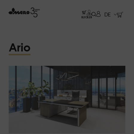
DE
B2C
B2B
Ario