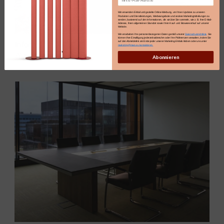
Wir verwenden E-Mail und gezielte Online-Werbung, um Ihnen Updates zu unseren
Produkten und Dienstleistungen, Werbeangebote und andere Marketingmitteilungen zu
senden, basierend auf den Informationen, die wir über Sie sammeln, wie z. B. Ihre E-Mail-
Adresse, Ihren allgemeinen Standort sowie Ihren Kauf- und Browserverlauf auf unserer
Website.
Wir verarbeiten Ihre personenbezogenen Daten gemäß unserer
Datenschutzrichtlinie
. Sie
können Ihre Einwilligung jederzeit widerrufen oder Ihre Präferenzen verwalten, indem Sie
Infor
auf den Abmeldelink am Ende jeder unserer Marketing-E-Mails klicken oder uns unter
marketing@maro.eu kontaktieren.
Warszawa
Abonnieren