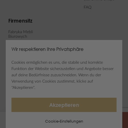
FAQ
Firmensitz
Fabryka Mebli
Biurowych
MARO sp. z o. o.
Wir respektieren Ihre Privatsphäre
ul. Fabianowska 100
62-052 Komorniki
Cookies ermöglichen es uns, die stabile und korrekte
Funktion der Website sicherzustellen und Angebote besser
auf deine Bedürfnisse zuzuschneiden. Wenn du der
Newsletter
Social Media
Verwendung von Cookies zustimmst, klicke auf
"Akzeptieren".
Newsletter abonnieren
Akzeptieren
Copyright © Fabryka Mebli Biurowych MARO
Cookie-Einstellungen