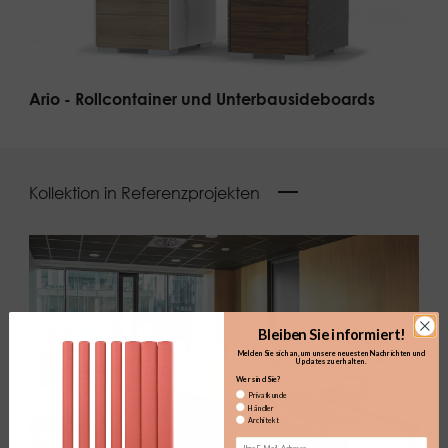
Ario - Rollcontainer und Unterbausideboards
Kollektion in Referenzprojekten
Bleiben Sie informiert!
Melden Sie sich an, um unsere neuesten Nachrichten und
Updates zu erhalten.​
Wer sind Sie?
Privatkunde
Händler
Architekt
Email