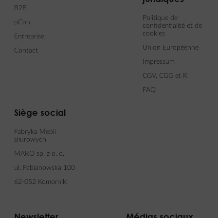
B2B
Politique de
pCon
confidentialité et de
cookies
Entreprise
Union Européenne
Contact
Impressum
CGV, CGG et R
FAQ
Siège social
Fabryka Mebli
Biurowych
MARO sp. z o. o.
ul. Fabianowska 100
62-052 Komorniki
Newsletter
Médias sociaux