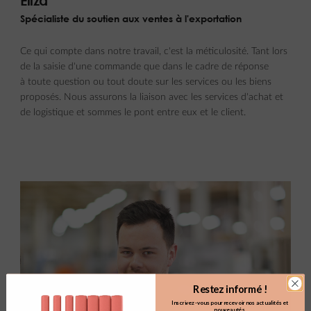
Eliza
Spécialiste du soutien aux ventes à l'exportation
Ce qui compte dans notre travail, c'est la méticulosité. Tant lors
de la saisie d'une commande que dans le cadre de réponse
à toute question ou tout doute sur les services ou les biens
proposés. Nous assurons la liaison avec les services d'achat et
de logistique et sommes le pont entre eux et le client.
Restez informé !
Inscrivez-vous pour recevoir nos actualités et
nouveautés.