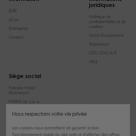
juridiques
B2B
Politique de
pCon
confidentialité et de
cookies
Entreprise
Union Européenne
Contact
Impressum
CGV, CGG et R
FAQ
Siège social
Fabryka Mebli
Biurowych
MARO sp. z o. o.
ul. Fabianowska 100
Nous respectons votre vie privée
62-052 Komorniki
Les cookies nous permettent de garantir le bon
fonctionnement stable du site web et d'afficher des offres