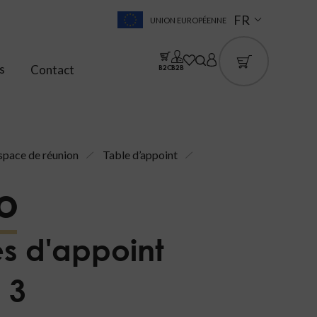
FR
UNION EUROPÉENNE
s
Contact
B2C
B2B
space de réunion
Table d’appoint
o
s d'appoint
o 3