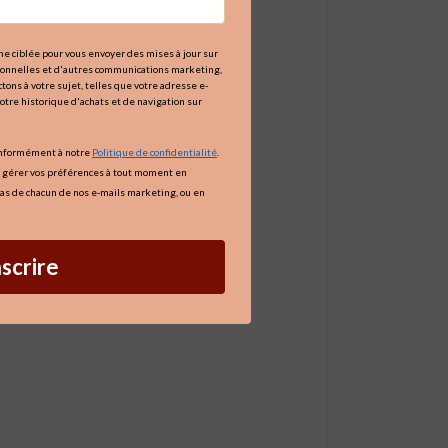
igne ciblée pour vous envoyer des mises à jour sur
tionnelles et d'autres communications marketing,
tons à votre sujet, telles que votre adresse e-
votre historique d'achats et de navigation sur
onformément à notre
Politique de confidentialité
.
 gérer vos préférences à tout moment en
as de chacun de nos e-mails marketing, ou en
nscrire