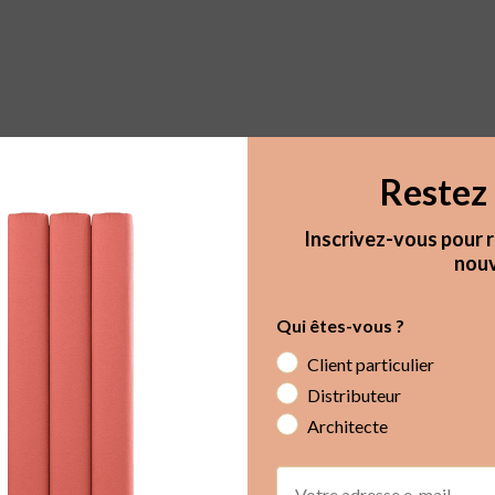
Restez 
Inscrivez-vous pour r
nouv
Qui êtes-vous ?
Client particulier
Distributeur
Architecte
Email