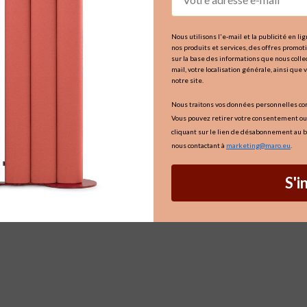
Nous utilisons l'e-mail et la publicité en l
nos produits et services, des offres promo
sur la base des informations que nous collec
mail, votre localisation générale, ainsi que 
notre site.
Nous traitons vos données personnelles c
Vous pouvez retirer votre consentement ou
cliquant sur le lien de désabonnement au b
nous contactant à
marketing@maro.eu
.
S'i